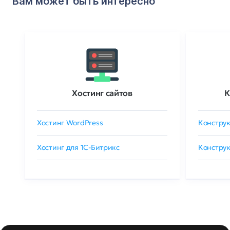
Вам может быть интересно
Хостинг сайтов
К
Хостинг WordPress
Конструк
Хостинг для 1C-Битрикс
Конструк