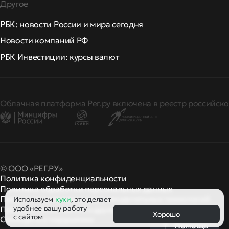
Другое
РБК: новости России и мира сегодня
Новости компаний РФ
РБК Инвестиции: курсы валют
Облачная платформа Рег.ру включена в реестр российско
© ООО «РЕГ.РУ»
Политика конфиденциальности
Политика обработки персональных данных
Правила применения рекомендательных технологий
Используем
куки
, это делает
удобнее вашу работу
Правила пользования
правила и политики
и другие
Хорошо
с сайтом
Сообщить о нарушении
Помощь