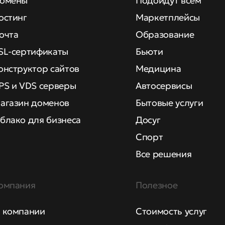
омены
Подойдут всем
остинг
Маркетплейсы
очта
Образование
SL-сертификаты
Бьюти
онструктор сайтов
Медицина
PS и VDS серверы
Автосервисы
агазин доменов
Бытовые услуги
блако для бизнеса
Досуг
Спорт
Все решения
омпания
Полезное
 компании
Стоимость услуг