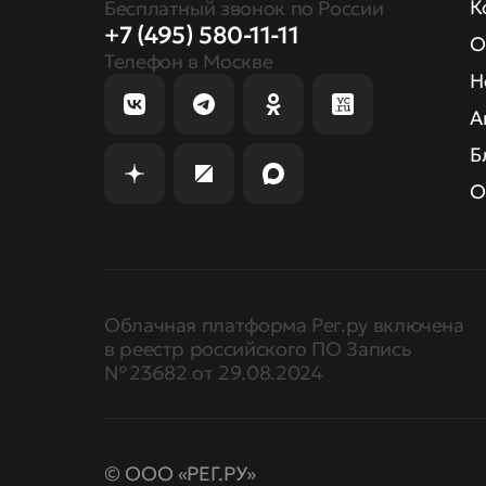
К
Бесплатный звонок по России
+7 (495) 580-11-11
О
Телефон в Москве
Н
А
Б
О
Облачная платформа Рег.ру включена
в реестр российского ПО Запись
№ 23682 от 29.08.2024
© ООО «РЕГ.РУ»