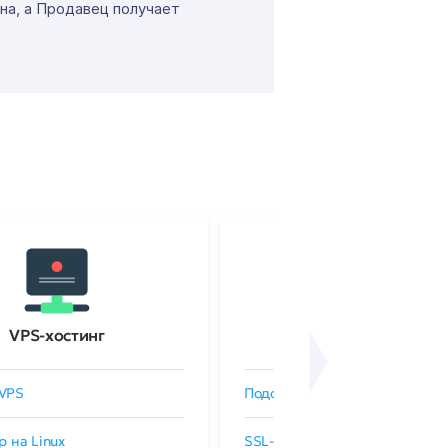
на, а Продавец получает
VPS-хостинг
SSL-сертификаты
VPS
Подобрать SSL-сертификат
р на Linux
SSL-сертификаты GlobalSign