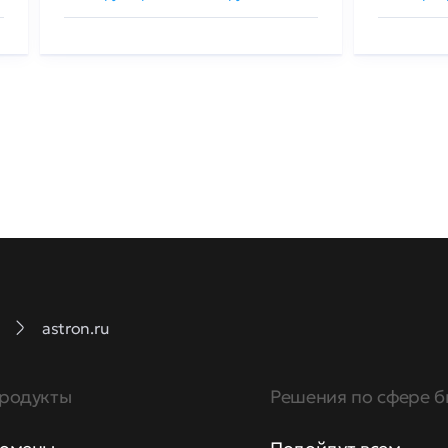
astron.ru
родукты
Решения по сфере б