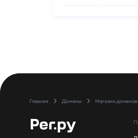
Главная
Домены
Магазин доменов
П