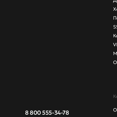
Д
Х
П
S
К
V
М
О
К
О
8 800 555-34-78