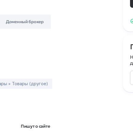
Доменный брокер
Н
д
ары » Товары (другое)
Пишут о сайте