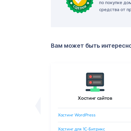
по покупке до
средства от п
Вам может быть интересн
ртификаты
Хостинг сайтов
сертификат
Хостинг WordPress
 GlobalSign
Хостинг для 1C-Битрикс