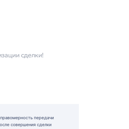
изации сделки!
т правомерность передачи
После совершения сделки