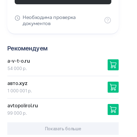
Необходима проверка
документов
Рекомендуем
a-v-t-o
.ru
54 000 р.
авто
.xyz
1 000 001 р.
avtopolirol
.ru
99 000 р.
Показать больше