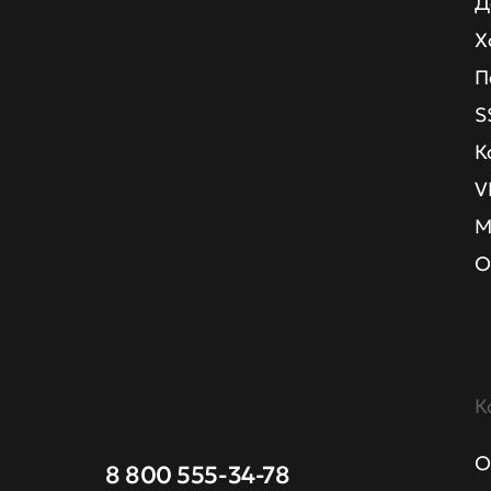
Д
Х
П
S
К
V
М
О
К
О
8 800 555-34-78