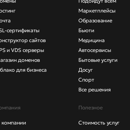
омены
Подойдут всем
остинг
Маркетплейсы
очта
Образование
SL-сертификаты
Бьюти
онструктор сайтов
Медицина
PS и VDS серверы
Автосервисы
агазин доменов
Бытовые услуги
блако для бизнеса
Досуг
Спорт
Все решения
омпания
Полезное
 компании
Стоимость услуг