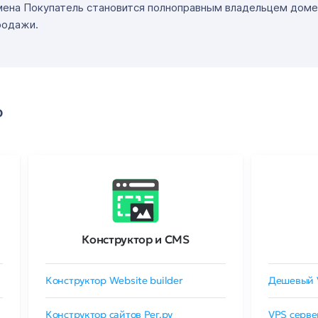
мена Покупатель становится полноправным владельцем доме
родажи.
о
Конструктор и CMS
Конструктор Website builder
Дешевый 
Конструктор сайтов Рег.ру
VPS серве