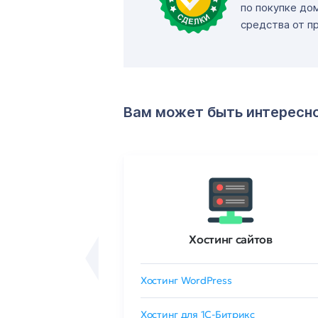
по покупке до
средства от п
Вам может быть интересн
ртификаты
Хостинг сайтов
сертификат
Хостинг WordPress
 GlobalSign
Хостинг для 1C-Битрикс