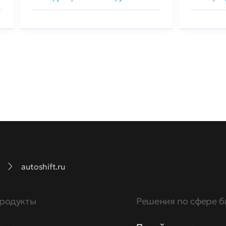
autoshift.ru
родукты
Решения по сфере б