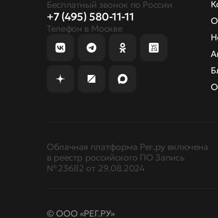
К
Бесплатный звонок по России
+7 (495) 580-11-11
О
Телефон в Москве
Н
А
Б
О
Облачная платформа Рег.ру включена
в реестр российского ПО Запись
№ 23682 от 29.08.2024
© ООО «РЕГ.РУ»