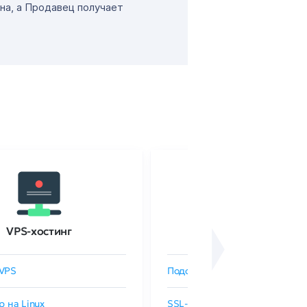
на, а Продавец получает
VPS-хостинг
SSL-сертификаты
VPS
Подобрать SSL-сертификат
р на Linux
SSL-сертификаты GlobalSign