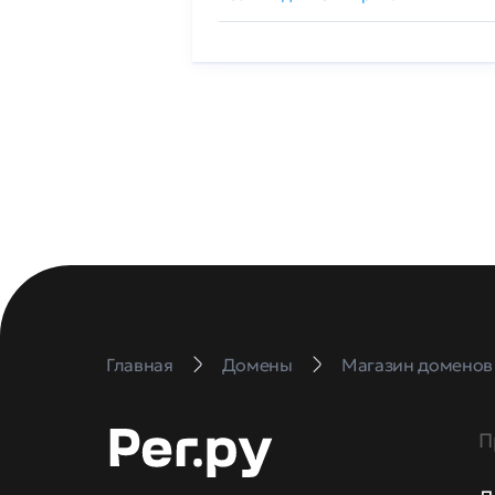
Главная
Домены
Магазин доменов
П