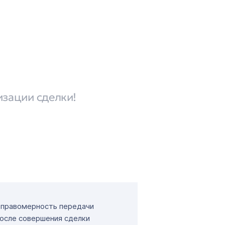
изации сделки!
т правомерность передачи
После совершения сделки