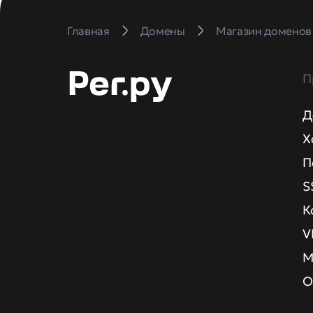
Главная
Домены
Магазин доменов
П
Д
Х
П
S
К
V
М
О