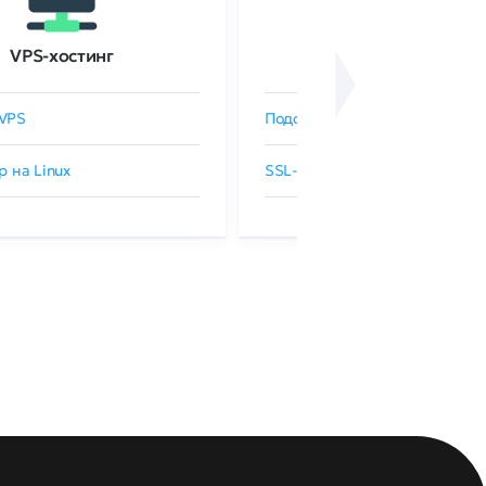
VPS-хостинг
SSL-сертификаты
VPS
Подобрать SSL-сертификат
р на Linux
SSL-сертификаты GlobalSign