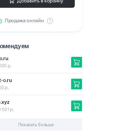
Добавить в корзину
Продажа онлайн
комендуем
o
.ru
000 р.
t-o
.ru
00 р.
о
.xyz
 001 р.
Показать больше