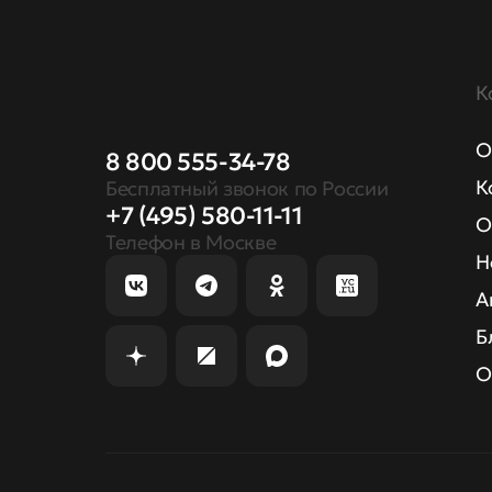
К
О
8 800 555-34-78
К
Бесплатный звонок по России
+7 (495) 580-11-11
О
Телефон в Москве
Н
А
Б
О