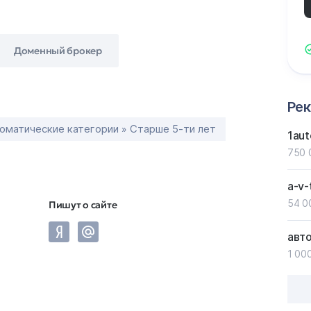
Доменный брокер
Ре
оматические категории » Старше 5-ти лет
1aut
750 
a-v-
54 0
Пишут о сайте
авт
1 000