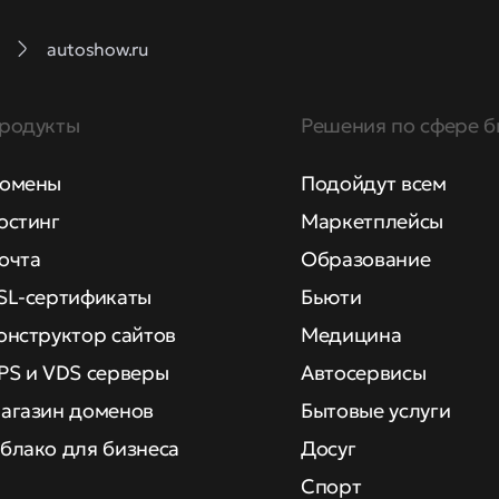
autoshow.ru
родукты
Решения по сфере б
омены
Подойдут всем
остинг
Маркетплейсы
очта
Образование
SL-сертификаты
Бьюти
онструктор сайтов
Медицина
PS и VDS серверы
Автосервисы
агазин доменов
Бытовые услуги
блако для бизнеса
Досуг
Спорт