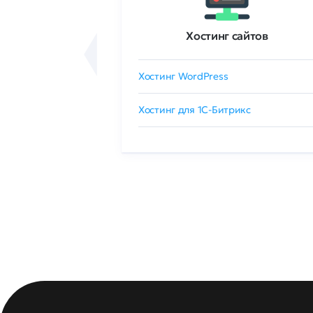
ртификаты
Хостинг сайтов
сертификат
Хостинг WordPress
 GlobalSign
Хостинг для 1C-Битрикс