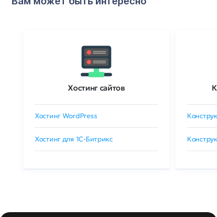
Вам может быть интересно
Хостинг сайтов
К
Хостинг WordPress
Конструк
Хостинг для 1C-Битрикс
Конструк