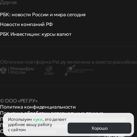
Другое
РБК: новости России и мира сегодня
Новости компаний РФ
РБК Инвестиции: курсы валют
Облачная платформа Рег.ру включена в реестр российско
© ООО «РЕГ.РУ»
Политика конфиденциальности
Политика обработки персональных данных
Правила применения рекомендательных технологий
Используем
куки
, это делает
удобнее вашу работу
Правила пользования
правила и политики
и другие
Хорошо
с сайтом
Сообщить о нарушении
Помощь