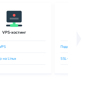
VPS-хостинг
SSL-сертификаты
VPS
Подобрать SSL-сертификат
р на Linux
SSL-сертификаты GlobalSign