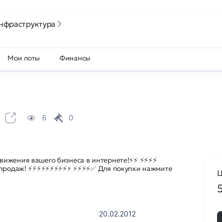
нфраструктура
Мои лоты
Финансы
6
0
вижения вашего бизнеса в интернете!⚡⚡ ⚡⚡⚡⚡
т продаж! ⚡⚡⚡⚡⚡⚡⚡⚡⚡⚡ ⚡⚡⚡⚡✅ Для покупки нажмите
Ц
20.02.2012