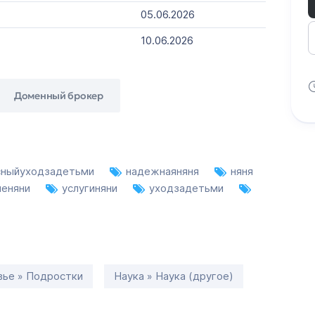
05.06.2026
10.06.2026
Доменный брокер
сныйуходзадетьми
надежнаяняня
няня
ыеняни
услугиняни
уходзадетьми
вье » Подростки
Наука » Наука (другое)