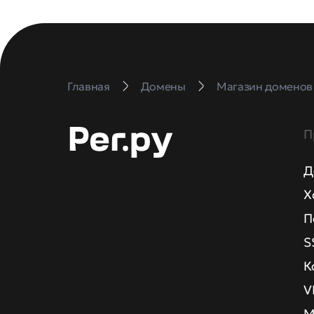
Главная
Домены
Магазин доменов
П
Д
Х
П
S
К
V
М