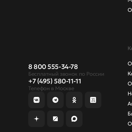
О
К
О
8 800 555-34-78
К
Бесплатный звонок по России
+7 (495) 580-11-11
О
Телефон в Москве
Н
А
Б
О