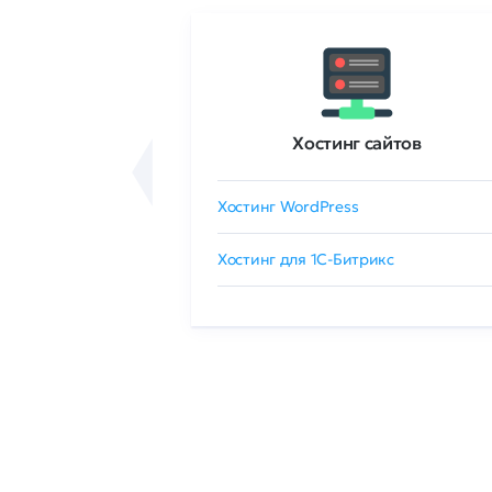
ртификаты
Хостинг сайтов
сертификат
Хостинг WordPress
 GlobalSign
Хостинг для 1C-Битрикс