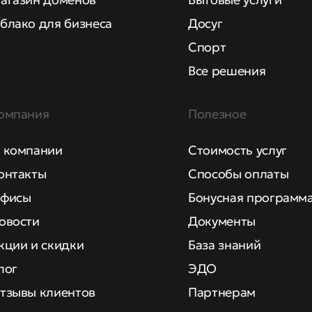
блако для бизнеса
Досуг
Спорт
Все решения
омпания
Полезное
 компании
Стоимость услуг
онтакты
Способы оплаты
фисы
Бонусная программ
овости
Документы
кции и скидки
База знаний
лог
ЭДО
тзывы клиентов
Партнерам