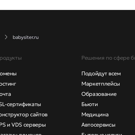
babysiter.ru
родукты
Решения по сфере б
омены
Подойдут всем
остинг
Маркетплейсы
очта
Образование
SL-сертификаты
Бьюти
онструктор сайтов
Медицина
PS и VDS серверы
Автосервисы
агазин доменов
Бытовые услуги