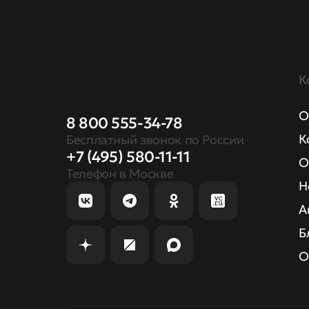
К
О
8 800 555-34-78
К
Бесплатный звонок по России
+7 (495) 580-11-11
О
Телефон в Москве
Н
А
Б
О