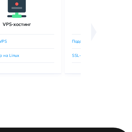
VPS-хостинг
SSL-сертификаты
VPS
Подобрать SSL-сертификат
р на Linux
SSL-сертификаты GlobalSign