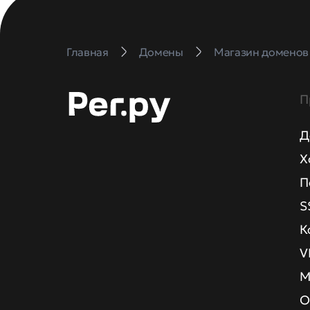
Главная
Домены
Магазин доменов
П
Д
Х
П
S
К
V
М
О