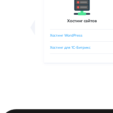
ртификаты
Хостинг сайтов
сертификат
Хостинг WordPress
 GlobalSign
Хостинг для 1C-Битрикс