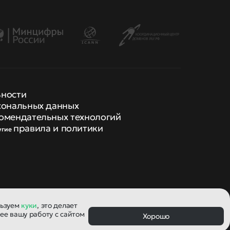
ьности
сональных данных
омендательных технологий
правила и политики
угие
льзуем
куки
, это делает
ее вашу работу с сайтом
Хорошо