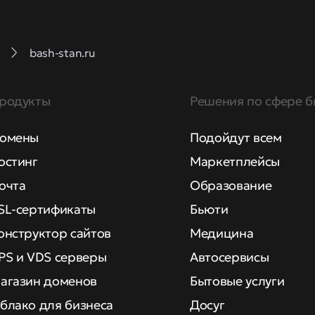
bash-stan.ru
родукты
Решения по сфере б
омены
Подойдут всем
остинг
Маркетплейсы
очта
Образование
SL-сертификаты
Бьюти
онструктор сайтов
Медицина
PS и VDS серверы
Автосервисы
агазин доменов
Бытовые услуги
блако для бизнеса
Досуг