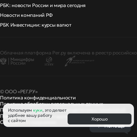
РБК: новости России и мира сегодня
Новости компаний РФ
РБК Инвестиции: курсы валют
Облачная платформа Рег.ру включена в реестр российско
© ООО «РЕГ.РУ»
Политика конфиденциальности
Политика обработки персональных данных
Правила применения рекомендательных технологий
Используем
куки
, это делает
удобнее вашу работу
Правила пользования
правила и политики
и другие
Хорошо
с сайтом
Сообщить о нарушении
Помощь