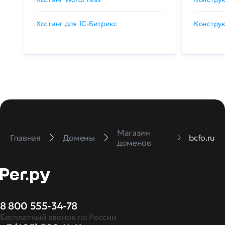
Хостинг для 1C-Битрикс
Конструк
Магазин
Главная
Домены
bcfo.ru
доменов
8 800 555-34-78
Бесплатный звонок по России