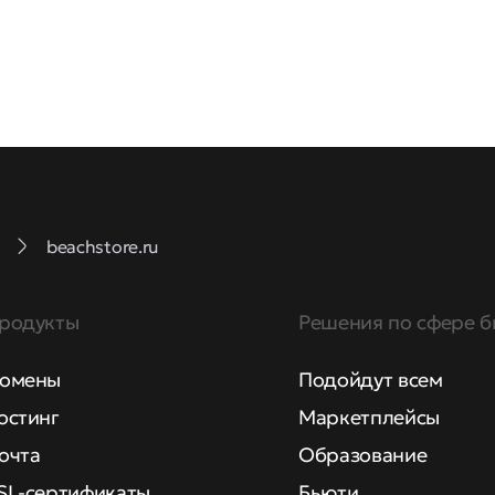
beachstore.ru
родукты
Решения по сфере б
омены
Подойдут всем
остинг
Маркетплейсы
очта
Образование
SL-сертификаты
Бьюти