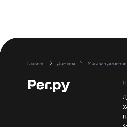
Главная
Домены
Магазин доменов
П
Д
Х
П
S