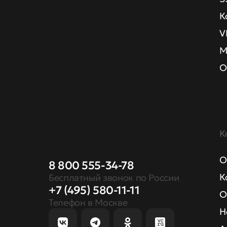
К
V
М
О
К
О
8 800 555-34-78
К
Бесплатный звонок по России
+7 (495) 580-11-11
О
Телефон в Москве
Н