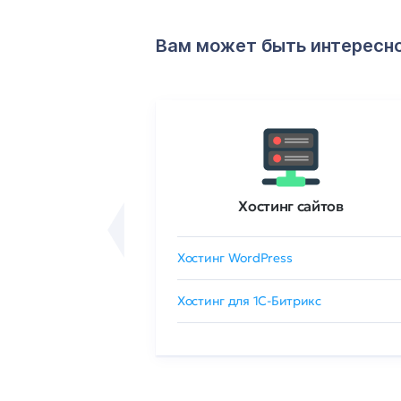
Вам может быть интересн
ртификаты
Хостинг сайтов
сертификат
Хостинг WordPress
 GlobalSign
Хостинг для 1C-Битрикс