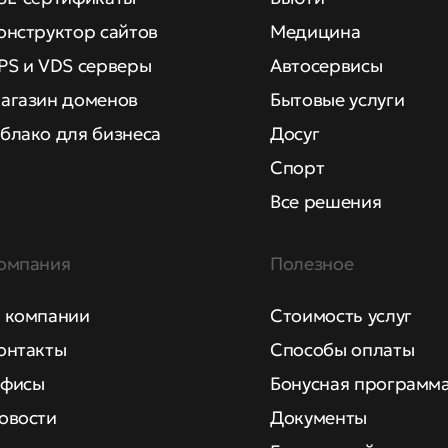
онструктор сайтов
Медицина
PS и VDS серверы
Автосервисы
агазин доменов
Бытовые услуги
блако для бизнеса
Досуг
Спорт
Все решения
омпания
Полезное
 компании
Стоимость услуг
онтакты
Способы оплаты
фисы
Бонусная программ
овости
Документы