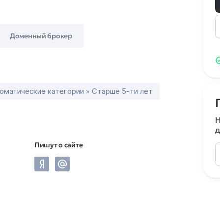
Доменный брокер
оматические категории » Старше 5-ти лет
Н
д
Пишут о сайте