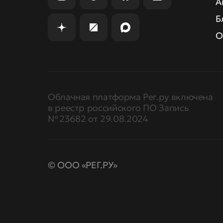
А
Б
О
Облачная платформа Рег.ру включена
в реестр российского ПО Запись
№ 23682 от 29.08.2024
© ООО «РЕГ.РУ»