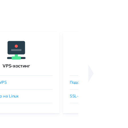
VPS-хостинг
SSL-сертификаты
VPS
Подобрать SSL-сертификат
р на Linux
SSL-сертификаты GlobalSign