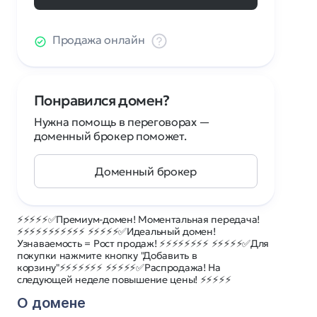
Продажа онлайн
Понравился домен?
Нужна помощь в переговорах —
доменный брокер поможет.
Доменный брокер
⚡⚡⚡⚡⚡✅Премиум-домен! Моментальная передача!
⚡⚡⚡⚡⚡⚡⚡⚡⚡⚡⚡ ⚡⚡⚡⚡⚡✅Идеальный домен!
Узнаваемость = Рост продаж! ⚡⚡⚡⚡⚡⚡⚡⚡ ⚡⚡⚡⚡⚡✅Для
покупки нажмите кнопку "Добавить в
корзину"⚡⚡⚡⚡⚡⚡⚡ ⚡⚡⚡⚡⚡✅Распродажа! На
следующей неделе повышение цены! ⚡⚡⚡⚡⚡
О домене