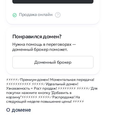
Продажа онлайн
Понравился домен?
Нужна помощь в переговорах —
доменный брокер поможет.
Доменный брокер
⚡⚡⚡⚡⚡✅Премиум-домен! Моментальная передача!
⚡⚡⚡⚡⚡⚡⚡⚡⚡⚡⚡ ⚡⚡⚡⚡⚡✅Идеальный домен!
Узнаваемость = Рост продаж! ⚡⚡⚡⚡⚡⚡⚡⚡ ⚡⚡⚡⚡⚡✅Для
покупки нажмите кнопку "Добавить в
корзину"⚡⚡⚡⚡⚡⚡⚡ ⚡⚡⚡⚡⚡✅Распродажа! На
следующей неделе повышение цены! ⚡⚡⚡⚡⚡
О домене