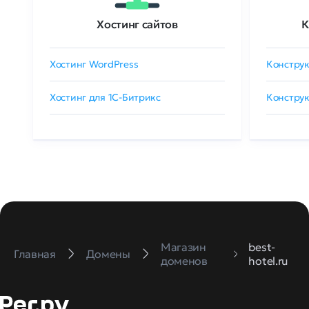
Хостинг сайтов
К
Хостинг WordPress
Конструк
Хостинг для 1C-Битрикс
Конструк
Магазин
best-
Главная
Домены
доменов
hotel.ru