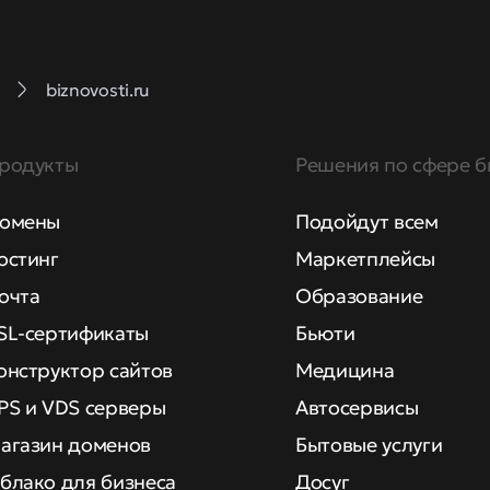
biznovosti.ru
родукты
Решения по сфере б
омены
Подойдут всем
остинг
Маркетплейсы
очта
Образование
SL-сертификаты
Бьюти
онструктор сайтов
Медицина
PS и VDS серверы
Автосервисы
агазин доменов
Бытовые услуги
блако для бизнеса
Досуг