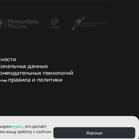
ьности
сональных данных
омендательных технологий
правила и политики
угие
льзуем
куки
, это делает
ее вашу работу с сайтом
Хорошо