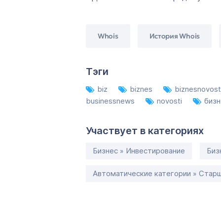
Whois
История Whois
Тэги
biz
biznes
biznesnovost
businessnews
novosti
бизн
Участвует в категориях
Бизнес » Инвестирование
Биз
Автоматические категории » Старш