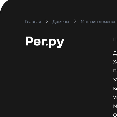
Главная
Домены
Магазин доменов
П
Д
Х
П
S
К
V
М
О