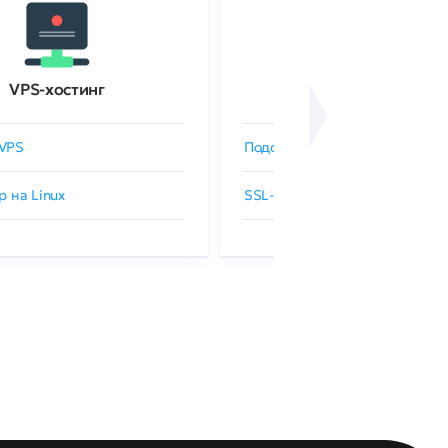
VPS-хостинг
SSL-сертификаты
VPS
Подобрать SSL-сертификат
р на Linux
SSL-сертификаты GlobalSign