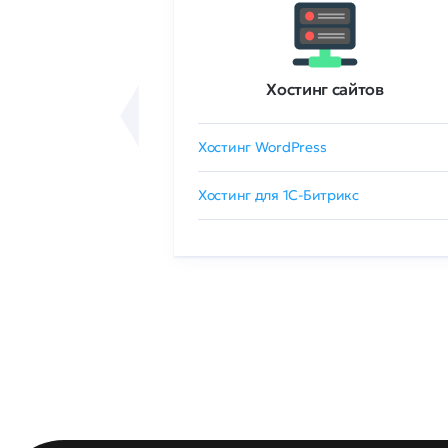
ртификаты
Хостинг сайтов
сертификат
Хостинг WordPress
 GlobalSign
Хостинг для 1C-Битрикс