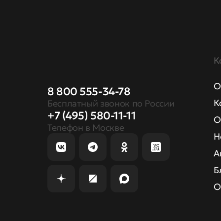
К
О
8 800 555-34-78
К
Бесплатный звонок по России
+7 (495) 580-11-11
О
Телефон в Москве
Н
А
Б
О