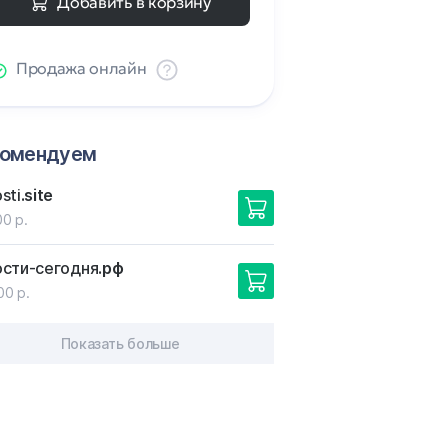
Добавить в корзину
Продажа онлайн
комендуем
sti
.site
00 р.
ости-сегодня
.рф
00 р.
Показать больше