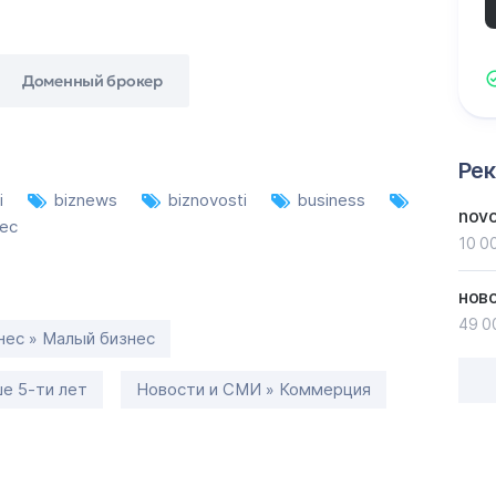
Доменный брокер
Ре
i
biznews
biznovosti
business
novo
ес
10 0
нов
49 0
нес » Малый бизнес
е 5-ти лет
Новости и СМИ » Коммерция