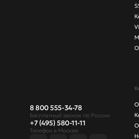
S
К
V
М
О
К
О
8 800 555-34-78
К
Бесплатный звонок по России
+7 (495) 580-11-11
О
Телефон в Москве
Н