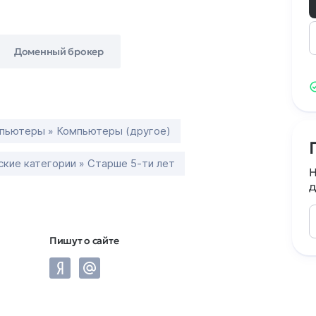
Доменный брокер
пьютеры » Компьютеры (другое)
кие категории » Старше 5-ти лет
Н
д
Пишут о сайте