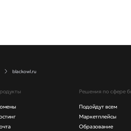
blackowl.ru
родукты
Решения по сфере б
омены
Подойдут всем
остинг
Маркетплейсы
очта
Образование