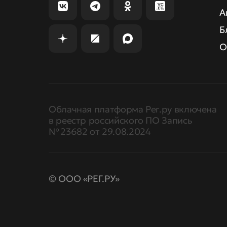
А
Б
О
Облачная платформа Рег.ру включена
в реестр российского ПО Запись
№ 23682 от 29.08.2024
© ООО «РЕГ.РУ»