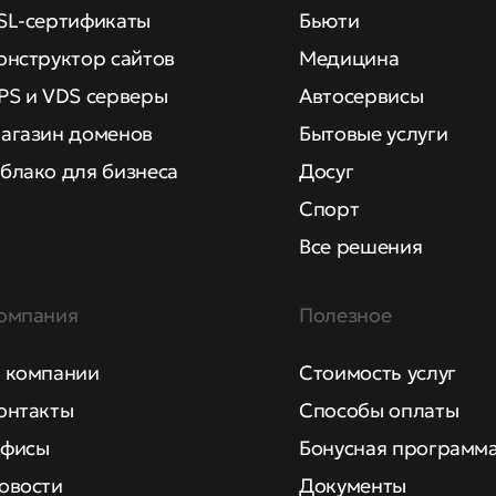
SL-сертификаты
Бьюти
онструктор сайтов
Медицина
PS и VDS серверы
Автосервисы
агазин доменов
Бытовые услуги
блако для бизнеса
Досуг
Спорт
Все решения
омпания
Полезное
 компании
Стоимость услуг
онтакты
Способы оплаты
фисы
Бонусная программ
овости
Документы