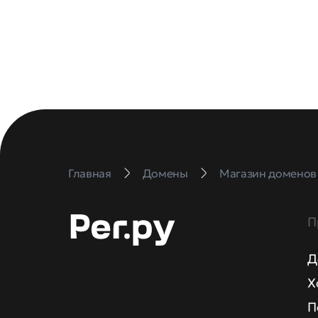
Главная
Домены
Магазин доменов
П
Д
Х
П