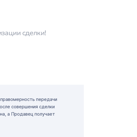
изации сделки!
т правомерность передачи
После совершения сделки
на, а Продавец получает