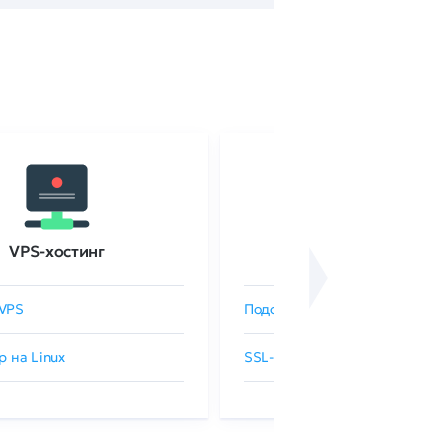
VPS-хостинг
SSL-сертификаты
VPS
Подобрать SSL-сертификат
р на Linux
SSL-сертификаты GlobalSign