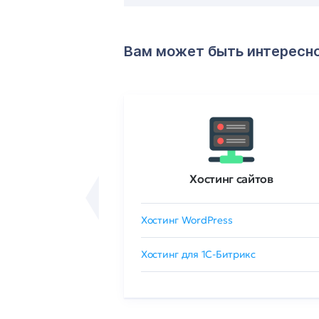
Вам может быть интересн
ртификаты
Хостинг сайтов
сертификат
Хостинг WordPress
 GlobalSign
Хостинг для 1C-Битрикс