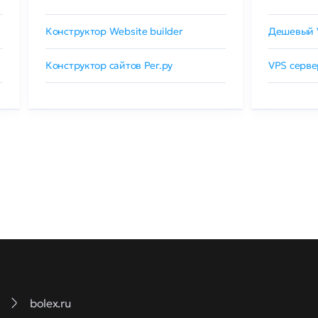
Конструктор Website builder
Дешевый 
Конструктор сайтов Рег.ру
VPS серве
bolex.ru