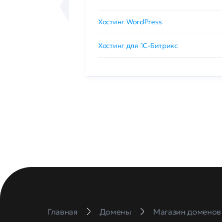
сертификат
Хостинг WordPress
 GlobalSign
Хостинг для 1C-Битрикс
Главная
Домены
Магазин доменов