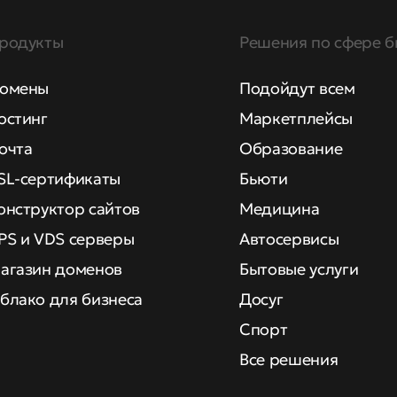
родукты
Решения по сфере б
омены
Подойдут всем
остинг
Маркетплейсы
очта
Образование
SL-сертификаты
Бьюти
онструктор сайтов
Медицина
PS и VDS серверы
Автосервисы
агазин доменов
Бытовые услуги
блако для бизнеса
Досуг
Спорт
Все решения