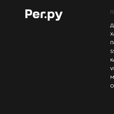
П
Д
Х
П
S
К
V
М
О