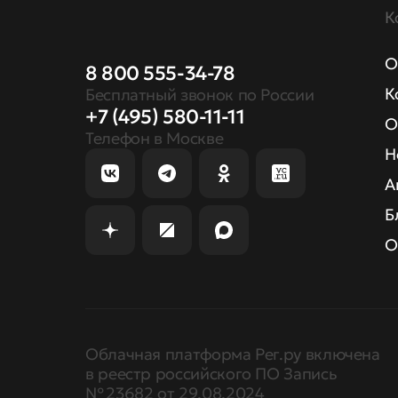
К
О
8 800 555-34-78
К
Бесплатный звонок по России
+7 (495) 580-11-11
О
Телефон в Москве
Н
А
Б
О
Облачная платформа Рег.ру включена
в реестр российского ПО Запись
№ 23682 от 29.08.2024