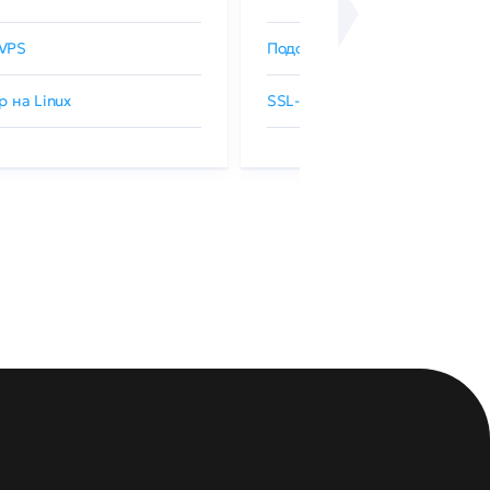
VPS
Подобрать SSL-сертификат
р на Linux
SSL-сертификаты GlobalSign