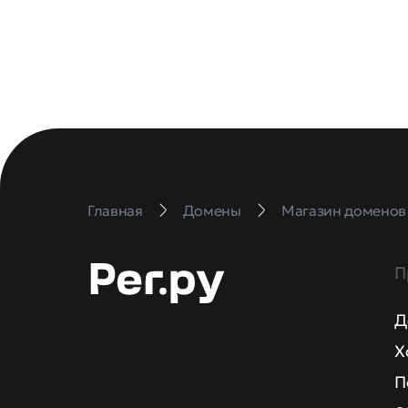
Главная
Домены
Магазин доменов
П
Д
Х
П