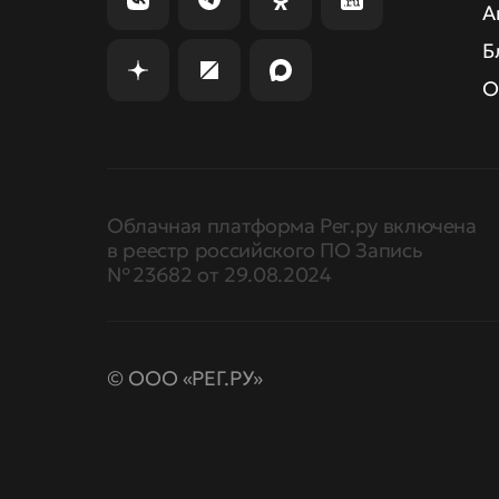
А
Б
О
Облачная платформа Рег.ру включена
в реестр российского ПО Запись
№ 23682 от 29.08.2024
© ООО «РЕГ.РУ»