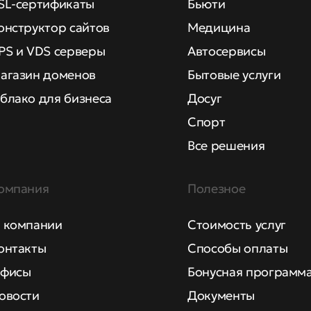
SL-сертификаты
Бьюти
онструктор сайтов
Медицина
PS и VDS серверы
Автосервисы
агазин доменов
Бытовые услуги
блако для бизнеса
Досуг
Спорт
Все решения
омпания
Полезное
 компании
Стоимость услуг
онтакты
Способы оплаты
фисы
Бонусная программ
овости
Документы