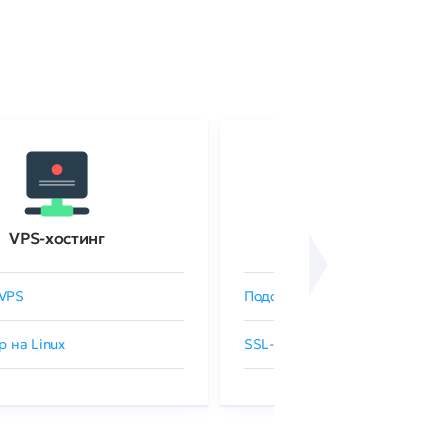
VPS-хостинг
SSL-сертификаты
VPS
Подобрать SSL-сертификат
р на Linux
SSL-сертификаты GlobalSign