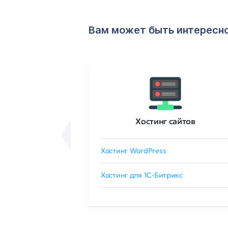
Вам может быть интересн
ртификаты
Хостинг сайтов
сертификат
Хостинг WordPress
 GlobalSign
Хостинг для 1C-Битрикс