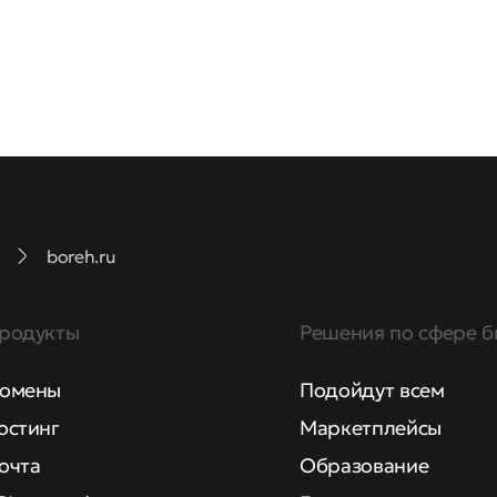
boreh.ru
родукты
Решения по сфере б
омены
Подойдут всем
остинг
Маркетплейсы
очта
Образование