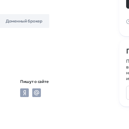
Доменный брокер
П
в
н
и
Пишут о сайте