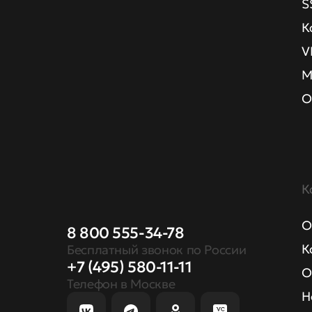
S
К
V
М
О
К
О
8 800 555-34-78
К
Бесплатный звонок по России
+7 (495) 580-11-11
О
Телефон в Москве
Н