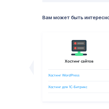
Вам может быть интересн
ртификаты
Хостинг сайтов
сертификат
Хостинг WordPress
 GlobalSign
Хостинг для 1C-Битрикс