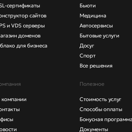
SL-сертификаты
Бьюти
онструктор сайтов
Медицина
PS и VDS серверы
Автосервисы
агазин доменов
Бытовые услуги
блако для бизнеса
Досуг
Спорт
Все решения
омпания
Полезное
 компании
Стоимость услуг
онтакты
Способы оплаты
фисы
Бонусная программ
овости
Документы