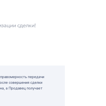
изации сделки!
т правомерность передачи
После совершения сделки
на, а Продавец получает