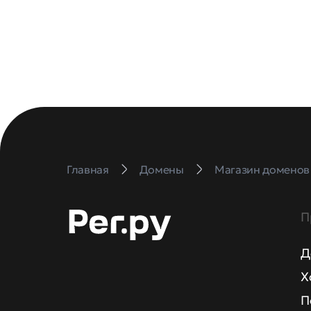
Главная
Домены
Магазин доменов
П
Д
Х
П