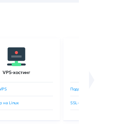
VPS-хостинг
SSL-сертификаты
VPS
Подобрать SSL-сертификат
р на Linux
SSL-сертификаты GlobalSign