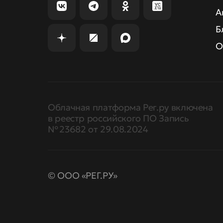
А
Б
О
Облачная платформа Рег.ру включена
в реестр российского ПО Запись
№ 23682 от 29.08.2024
© ООО «РЕГ.РУ»