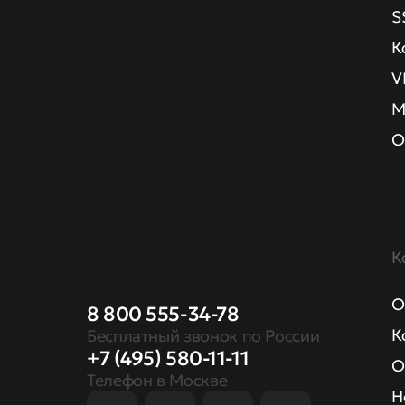
S
К
V
М
О
К
О
8 800 555-34-78
К
Бесплатный звонок по России
+7 (495) 580-11-11
О
Телефон в Москве
Н