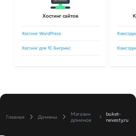
Хостинг сайтов
К
Хостинг WordPress
Конструк
Хостинг для 1C-Битрикс
Конструк
Магазин
buket-
Главная
Домены
доменов
nevesty.ru