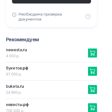
Необходима проверка
документов
Рекомендуем
newesta
.ru
4 000 р.
букетов
.рф
97 000 р.
buketa
.ru
24 990 р.
невесты
.рф
700 000 р.