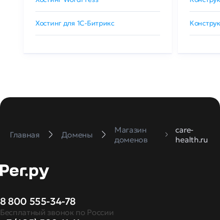
Хостинг для 1C-Битрикс
Конструк
Магазин
care-
Главная
Домены
доменов
health.ru
8 800 555-34-78
Бесплатный звонок по России