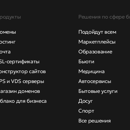
родукты
Решения по сфере б
омены
Подойдут всем
остинг
Маркетплейсы
очта
Образование
SL-сертификаты
Бьюти
онструктор сайтов
Медицина
PS и VDS серверы
Автосервисы
агазин доменов
Бытовые услуги
блако для бизнеса
Досуг
Спорт
Все решения