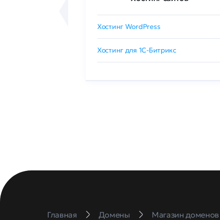
сертификат
Хостинг WordPress
 GlobalSign
Хостинг для 1C-Битрикс
Главная
Домены
Магазин доменов