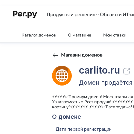
Продукты и решения
Облако и ИТ-и
Каталог доменов
О магазине
Мои ставки
Магазин доменов
carlito.ru
Домен продаётся
⚡⚡⚡⚡⚡✅Премиум-домен! Моментальная
Узнаваемость = Рост продаж! ⚡⚡⚡⚡⚡⚡⚡⚡
корзину"⚡⚡⚡⚡⚡⚡⚡ ⚡⚡⚡⚡⚡✅Распродажа! 
О домене
Дата первой регистрации