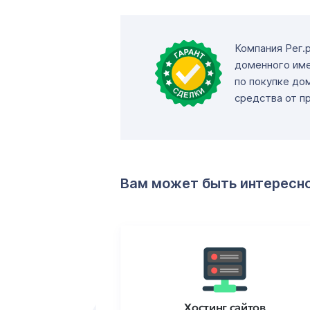
Компания Рег.
доменного име
по покупке до
средства от п
Вам может быть интересн
ртификаты
Хостинг сайтов