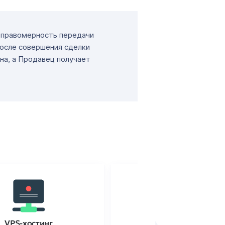
т правомерность передачи
После совершения сделки
на, а Продавец получает
VPS-хостинг
SSL-сертификаты