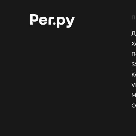
П
Д
Х
П
S
К
V
М
О