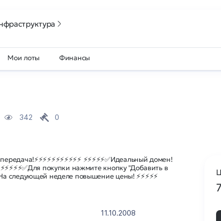
нфраструктура
Мои лоты
Финансы
342
0
 передача!⚡⚡⚡⚡⚡⚡⚡⚡⚡⚡⚡ ⚡⚡⚡⚡⚡✅Идеальный домен!
 ⚡⚡⚡⚡⚡✅Для покупки нажмите кнопку "Добавить в
Ц
На следующей неделе повышение цены! ⚡⚡⚡⚡⚡
11.10.2008