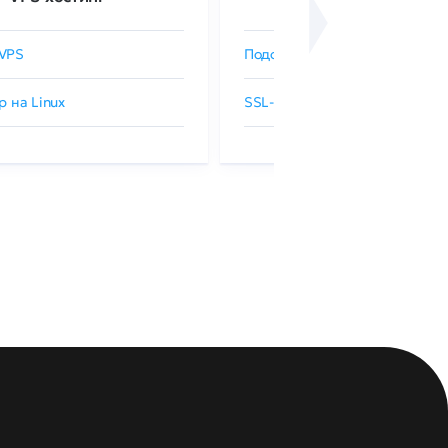
VPS
Подобрать SSL-сертификат
р на Linux
SSL-сертификаты GlobalSign