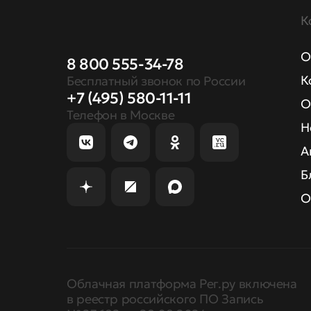
К
О
8 800 555-34-78
К
Бесплатный звонок по России
+7 (495) 580-11-11
О
Телефон в Москве
Н
А
Б
О
Облачная платформа Рег.ру включена
в реестр российского ПО Запись