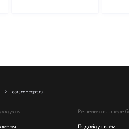
carsconcept.ru
родукты
Решения по сфере б
омены
Подойдут всем