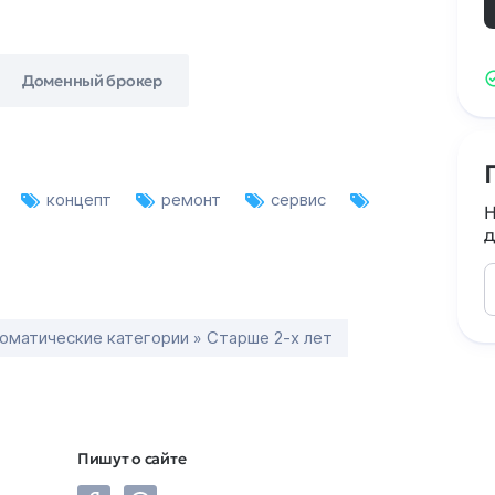
Доменный брокер
н
концепт
ремонт
сервис
Н
д
оматические категории » Старше 2-х лет
Пишут о сайте