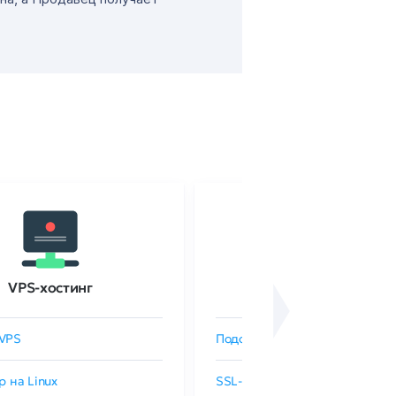
VPS-хостинг
SSL-сертификаты
VPS
Подобрать SSL-сертификат
р на Linux
SSL-сертификаты GlobalSign