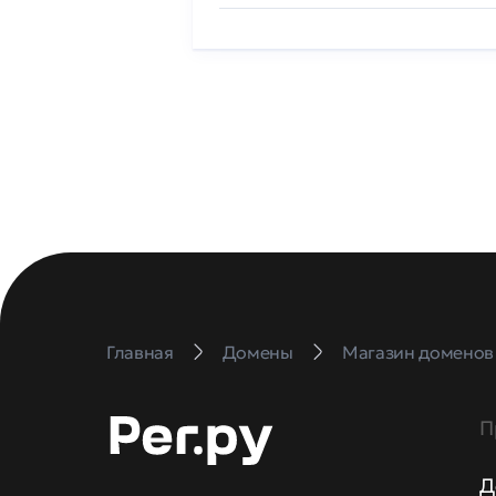
Главная
Домены
Магазин доменов
П
Д