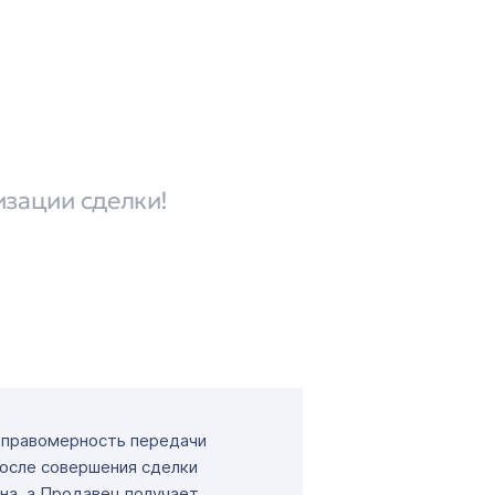
изации сделки!
т правомерность передачи
После совершения сделки
на, а Продавец получает