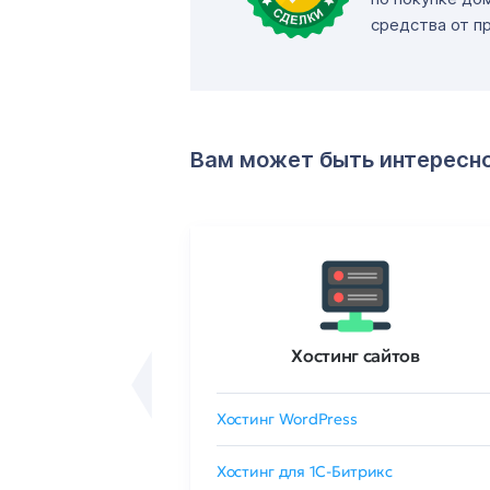
средства от п
Вам может быть интересн
ртификаты
Хостинг сайтов
сертификат
Хостинг WordPress
 GlobalSign
Хостинг для 1C-Битрикс