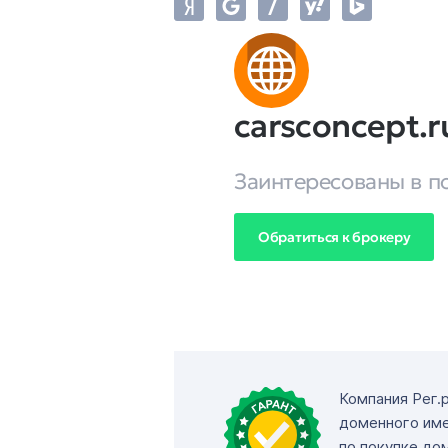
carsconcept.r
Заинтересованы в п
Обратиться к брокеру
Компания Рег.
доменного име
по покупке до