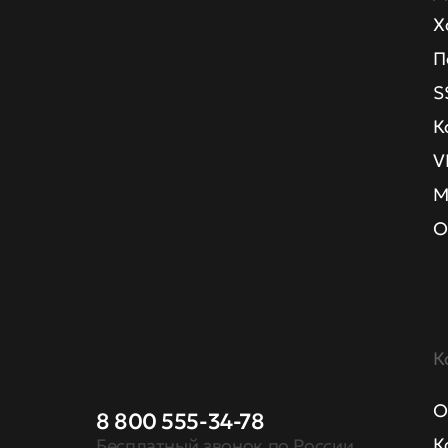
Х
П
S
К
V
М
О
К
О
8 800 555-34-78
К
Бесплатный звонок по России