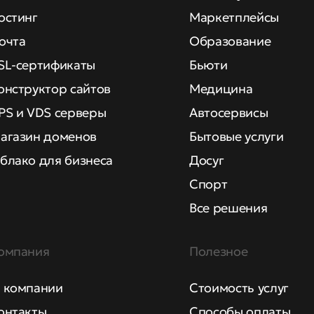
остинг
Маркетплейсы
очта
Образование
SL-сертификаты
Бьюти
онструктор сайтов
Медицина
PS и VDS серверы
Автосервисы
агазин доменов
Бытовые услуги
блако для бизнеса
Досуг
Спорт
Все решения
омпания
Полезное
 компании
Стоимость услуг
онтакты
Способы оплаты