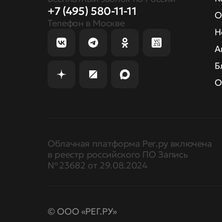
+7 (495) 580-11-11
О
Телефон в Москве
Н
А
Б
О
Облачная платформа Рег.ру включена
в реестр российского ПО Запись
№ 23682 от 29.08.2024
© ООО «РЕГ.РУ»