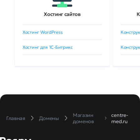
Хостинг сайтов
К
Хостинг WordPress
Конструк
Хостинг для 1C-Битрикс
Конструк
Магазин
centre-
Главная
Домены
доменов
med.ru