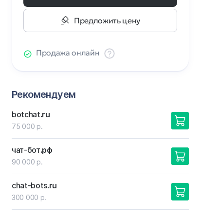
Предложить цену
Продажа онлайн
Рекомендуем
botchat
.ru
75 000 р.
чат-бот
.рф
90 000 р.
chat-bots
.ru
300 000 р.