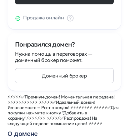
Продажа онлайн
Понравился домен?
Нужна помощь в переговорах —
доменный брокер поможет.
Доменный брокер
⚡⚡⚡⚡⚡✅Премиум-домен! Моментальная передача!
⚡⚡⚡⚡⚡⚡⚡⚡⚡⚡⚡ ⚡⚡⚡⚡⚡✅Идеальный домен!
Узнаваемость = Рост продаж! ⚡⚡⚡⚡⚡⚡⚡⚡ ⚡⚡⚡⚡⚡✅Для
покупки нажмите кнопку "Добавить в
корзину"⚡⚡⚡⚡⚡⚡⚡ ⚡⚡⚡⚡⚡✅Распродажа! На
следующей неделе повышение цены! ⚡⚡⚡⚡⚡
О домене