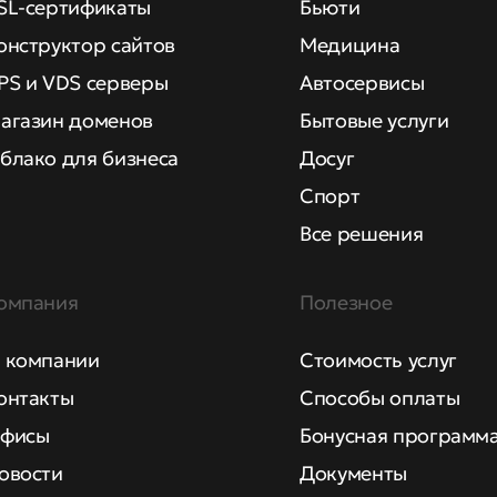
SL-сертификаты
Бьюти
онструктор сайтов
Медицина
PS и VDS серверы
Автосервисы
агазин доменов
Бытовые услуги
блако для бизнеса
Досуг
Спорт
Все решения
омпания
Полезное
 компании
Стоимость услуг
онтакты
Способы оплаты
фисы
Бонусная программ
овости
Документы