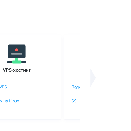
VPS-хостинг
SSL-сертификаты
VPS
Подобрать SSL-сертификат
р на Linux
SSL-сертификаты GlobalSign