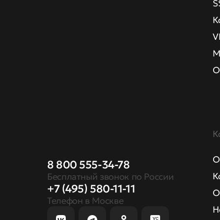
S
К
V
М
О
К
О
8 800 555-34-78
К
Бесплатный звонок по России
+7 (495) 580-11-11
О
Телефон в Москве
Н