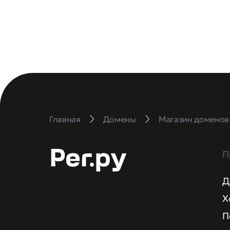
Главная
Домены
Магазин доменов
П
Д
Х
П