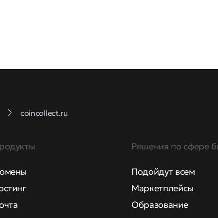
coincollect.ru
родукты
Решения по сфере б
омены
Подойдут всем
остинг
Маркетплейсы
очта
Образование