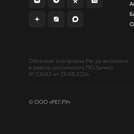
А
Б
О
Облачная платформа Рег.ру включена
в реестр российского ПО Запись
№ 23682 от 29.08.2024
© ООО «РЕГ.РУ»