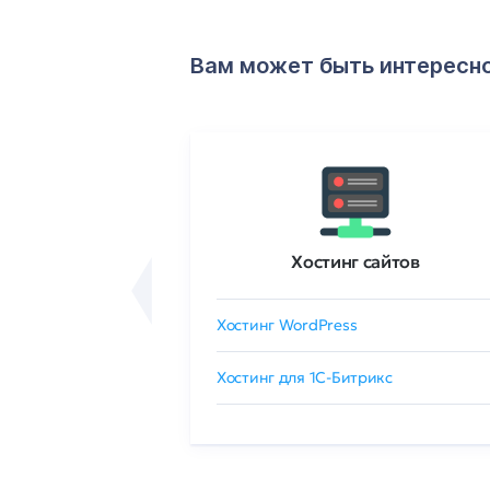
Вам может быть интересн
ртификаты
Хостинг сайтов
сертификат
Хостинг WordPress
 GlobalSign
Хостинг для 1C-Битрикс