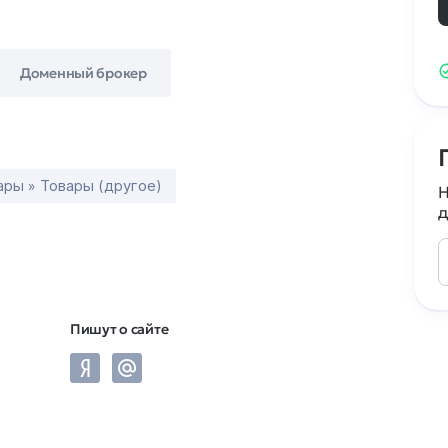
Доменный брокер
ары » Товары (другое)
Н
д
Пишут о сайте