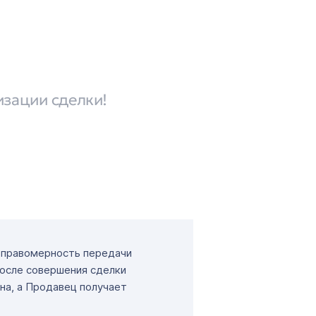
изации сделки!
т правомерность передачи
После совершения сделки
на, а Продавец получает