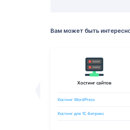
Вам может быть интересн
ртификаты
Хостинг сайтов
сертификат
Хостинг WordPress
 GlobalSign
Хостинг для 1C-Битрикс