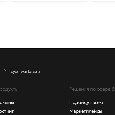
cyberwarfare.ru
родукты
Решения по сфере б
омены
Подойдут всем
остинг
Маркетплейсы