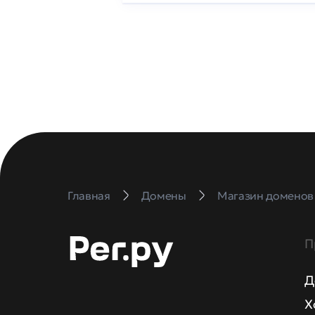
Главная
Домены
Магазин доменов
П
Д
Х