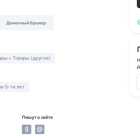
Доменный брокер
ары » Товары (другое)
Н
д
е 5-ти лет
Пишут о сайте