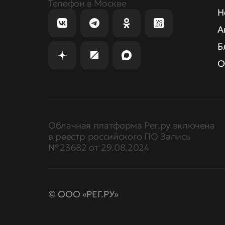
Телефон в Москве
Н
А
Б
О
Облачная платформа Рег.ру включена
в реестр российского ПО Запись
№ 23682 от 29.08.2024
© ООО «РЕГ.РУ»