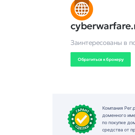
cyberwarfare.
Заинтересованы в п
Обратиться к брокеру
Компания Рег.
доменного име
по покупке до
средства от п