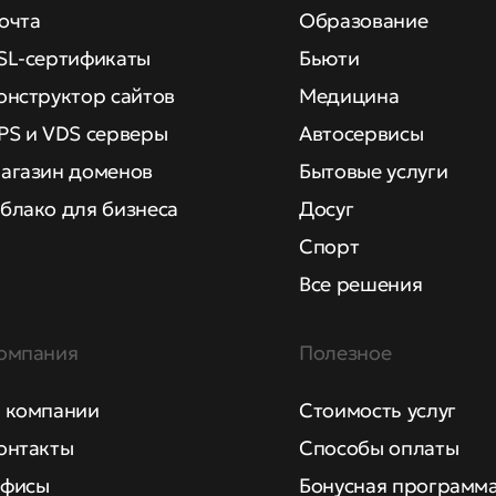
очта
Образование
SL-сертификаты
Бьюти
онструктор сайтов
Медицина
PS и VDS серверы
Автосервисы
агазин доменов
Бытовые услуги
блако для бизнеса
Досуг
Спорт
Все решения
омпания
Полезное
 компании
Стоимость услуг
онтакты
Способы оплаты
фисы
Бонусная программ