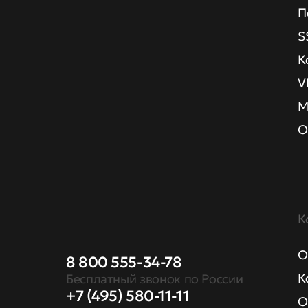
П
S
К
V
М
О
К
О
8 800 555-34-78
К
Бесплатный звонок по России
+7 (495) 580-11-11
О