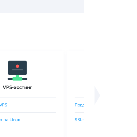
VPS-хостинг
SSL-сертификаты
VPS
Подобрать SSL-сертификат
р на Linux
SSL-сертификаты GlobalSign