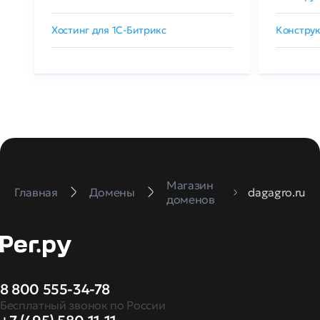
Хостинг для 1C-Битрикс
Конструк
Магазин
Главная
Домены
dagagro.ru
доменов
8 800 555-34-78
Бесплатный звонок по России