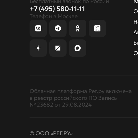
К
Бесплатный звонок по России
+7 (495) 580-11-11
О
Телефон в Москве
Н
А
Б
О
Облачная платформа Рег.ру включена
в реестр российского ПО Запись
№ 23682 от 29.08.2024
© ООО «РЕГ.РУ»