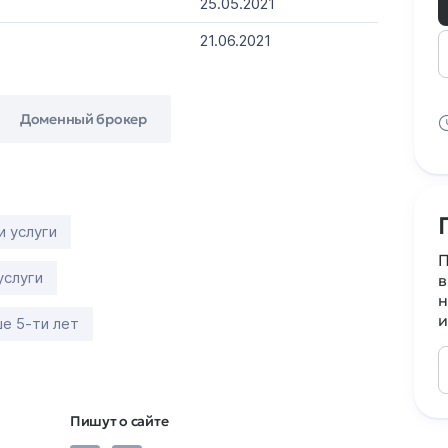
25.05.2021
21.06.2021
Доменный брокер
и услуги
П
услуги
в
н
и
е 5-ти лет
Пишут о сайте