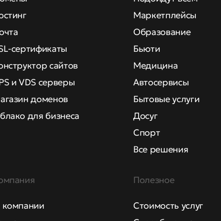
остинг
Маркетплейсы
очта
Образование
SL-сертификаты
Бьюти
онструктор сайтов
Медицина
PS и VDS серверы
Автосервисы
агазин доменов
Бытовые услуги
блако для бизнеса
Досуг
Спорт
Все решения
омпания
Полезное
 компании
Стоимость услуг