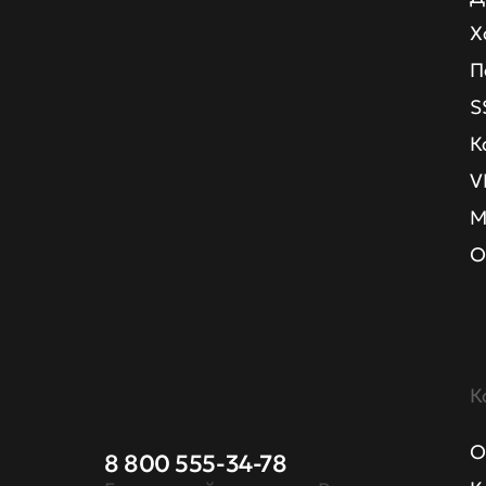
Х
П
S
К
V
М
О
К
О
8 800 555-34-78