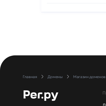
Главная
Домены
Магазин доменов
П
Д