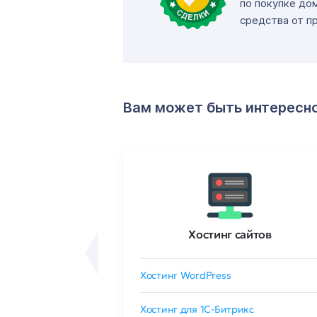
по покупке до
средства от п
Вам может быть интересн
ртификаты
Хостинг сайтов
сертификат
Хостинг WordPress
 GlobalSign
Хостинг для 1C-Битрикс