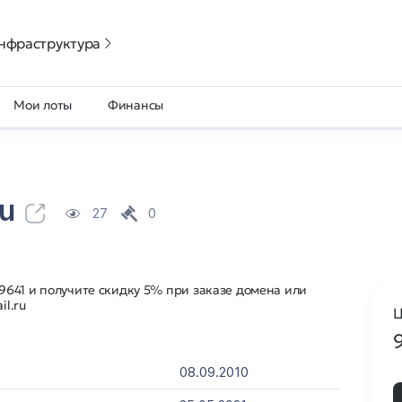
нфраструктура
Мои лоты
Финансы
ru
27
0
641 и получите скидку 5% при заказе домена или
il.ru
Ц
08.09.2010