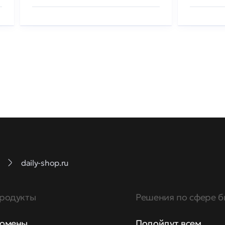
daily-shop.ru
родукты
Решения по сфере б
омены
Подойдут всем