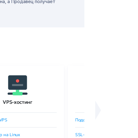
на, а Продавец получает
VPS-хостинг
SSL-сертификаты
VPS
Подобрать SSL-сертификат
р на Linux
SSL-сертификаты GlobalSign