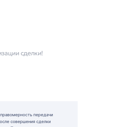
изации сделки!
т правомерность передачи
После совершения сделки