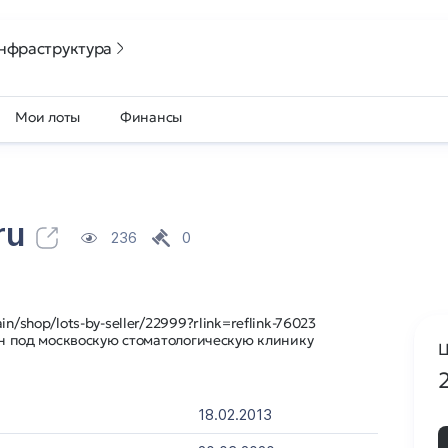
нфраструктура
Мои лоты
Финансы
ru
236
0
n/shop/lots-by-seller/22999?rlink=reflink-76023
мен под москвоскую стоматологическую клинику
Ц
18.02.2013