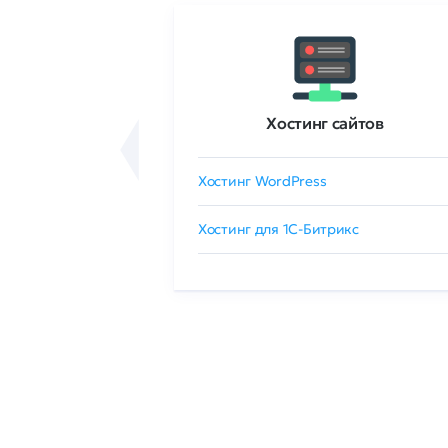
ртификаты
Хостинг сайтов
сертификат
Хостинг WordPress
 GlobalSign
Хостинг для 1C-Битрикс