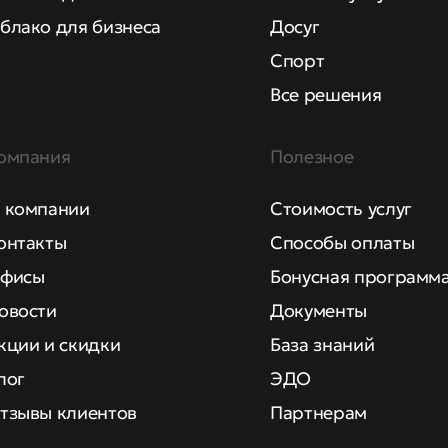
блако для бизнеса
Досуг
Спорт
Все решения
омпания
Полезное
 компании
Стоимость услуг
онтакты
Способы оплаты
фисы
Бонусная программ
овости
Документы
кции и скидки
База знаний
лог
ЭДО
тзывы клиентов
Партнерам