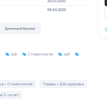
20.03.2020
09.04.2020
Доменный брокер
g
zub
Стоматология
зуб
ье » Стоматология
Товары » Для здоровья
е 5-ти лет