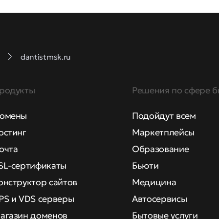
dantistmsk.ru
родукты
Решения по сфере б
омены
Подойдут всем
остинг
Маркетплейсы
очта
Образование
SL-сертификаты
Бьюти
онструктор сайтов
Медицина
PS и VDS серверы
Автосервисы
агазин доменов
Бытовые услуги