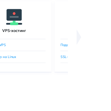
VPS-хостинг
SSL-сертификаты
VPS
Подобрать SSL-сертификат
р на Linux
SSL-сертификаты GlobalSign