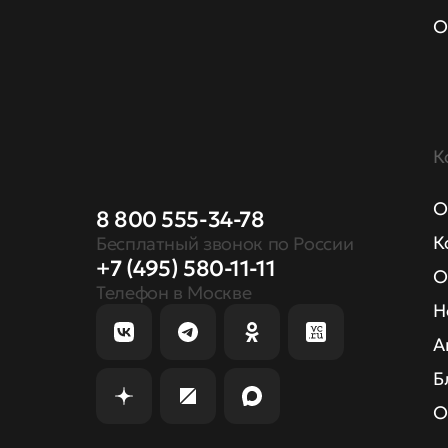
О
К
О
8 800 555-34-78
К
Бесплатный звонок по России
+7 (495) 580-11-11
О
Телефон в Москве
Н
А
Б
О