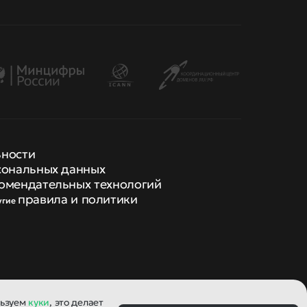
ьности
сональных данных
омендательных технологий
правила и политики
угие
льзуем
куки
, это делает