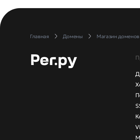
Главная
Домены
Магазин доменов
П
Д
Х
П
S
К
V
М