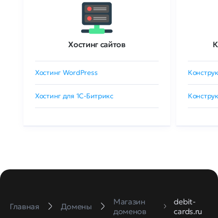
Хостинг сайтов
К
Хостинг WordPress
Конструк
Хостинг для 1C-Битрикс
Конструк
Магазин
debit-
Главная
Домены
доменов
cards.ru