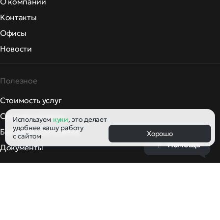
О компании
Контакты
Офисы
Новости
Полезное
Стоимость услуг
Способы оплаты
Используем
куки
, это делает
удобнее вашу работу
Бонусная программа
Хорошо
с сайтом
Помощь
Документы
Другое
РБК: новости России и мира сегодня
Новости компаний РФ