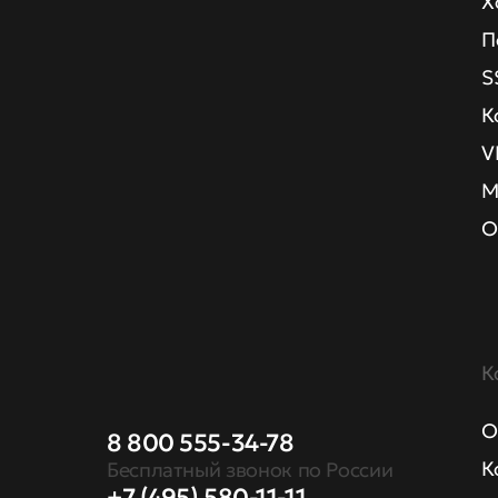
Х
П
S
К
V
М
О
К
О
8 800 555-34-78
К
Бесплатный звонок по России
+7 (495) 580-11-11