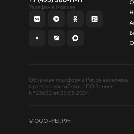
О
Телефон в Москве
Н
А
Б
О
Облачная платформа Рег.ру включена
в реестр российского ПО Запись
№ 23682 от 29.08.2024
© ООО «РЕГ.РУ»