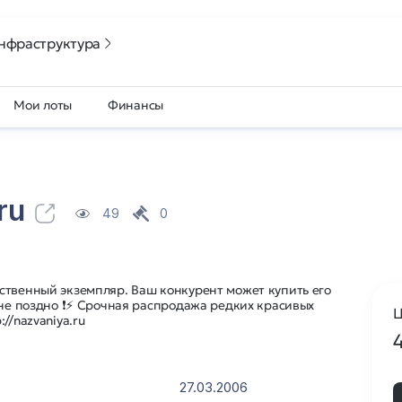
нфраструктура
Мои лоты
Финансы
ru
49
0
ственный экземпляр. Ваш конкурент может купить его
 не поздно ❗⚡ Срочная распродажа редких красивых
Ц
//nazvaniya.ru
27.03.2006