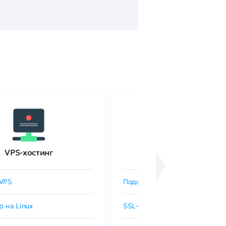
VPS-хостинг
SSL-сертификаты
VPS
Подобрать SSL-сертификат
р на Linux
SSL-сертификаты GlobalSign