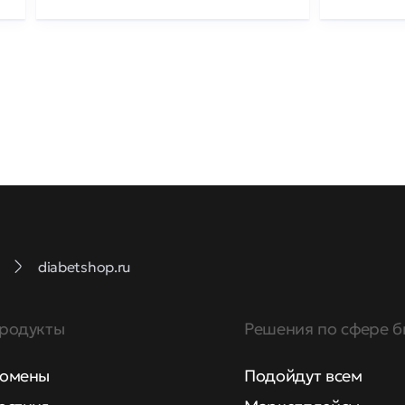
diabetshop.ru
родукты
Решения по сфере б
омены
Подойдут всем