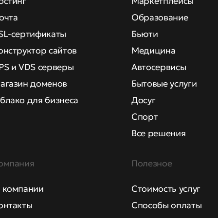
остинг
Маркетплейсы
очта
Образование
SL-сертификаты
Бьюти
онструктор сайтов
Медицина
PS и VDS серверы
Автосервисы
агазин доменов
Бытовые услуги
блако для бизнеса
Досуг
Спорт
Все решения
омпания
Полезное
 компании
Стоимость услуг
онтакты
Способы оплаты