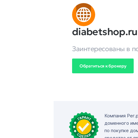
diabetshop.ru
Заинтересованы в п
Обратиться к брокеру
Компания Рег.
доменного име
по покупке до
средства от п