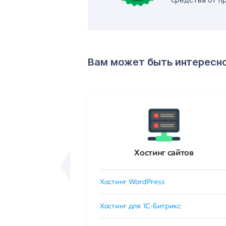
Вам может быть интересн
ртификаты
Хостинг сайтов
сертификат
Хостинг WordPress
 GlobalSign
Хостинг для 1C-Битрикс