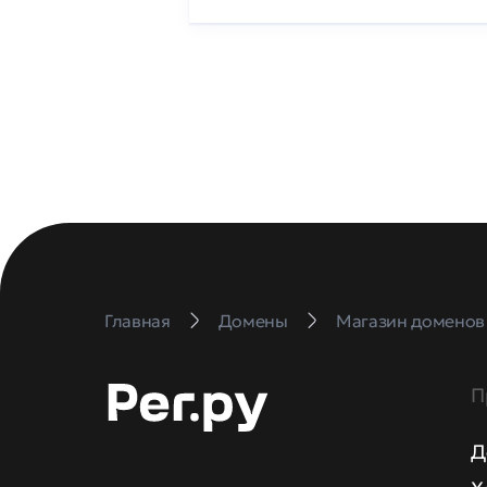
Главная
Домены
Магазин доменов
П
Д