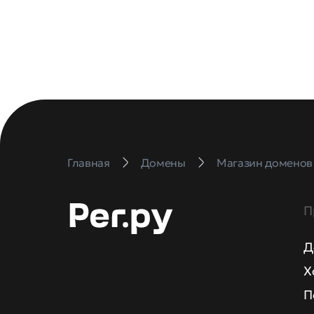
Главная
Домены
Магазин доменов
П
Д
Х
П