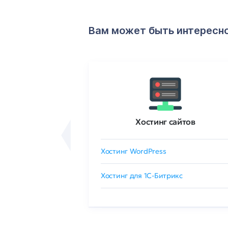
Вам может быть интересн
ртификаты
Хостинг сайтов
сертификат
Хостинг WordPress
 GlobalSign
Хостинг для 1C-Битрикс