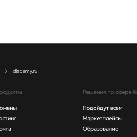
diademy.ru
родукты
Решения по сфере б
омены
Подойдут всем
остинг
Маркетплейсы
очта
Образование