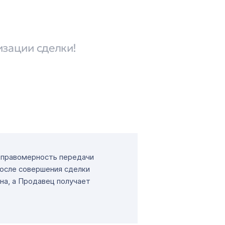
изации сделки!
т правомерность передачи
После совершения сделки
на, а Продавец получает