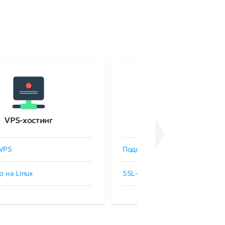
VPS-хостинг
SSL-сертификаты
VPS
Подобрать SSL-сертификат
р на Linux
SSL-сертификаты GlobalSign