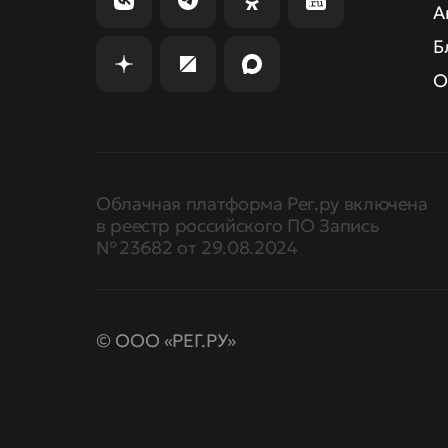
А
Б
О
Облачная платформа Рег.ру включена
в реестр российского ПО Запись
№ 23682 от 29.08.2024
© ООО «РЕГ.РУ»