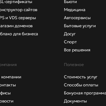
SL-сертификаты
Бьюти
онструктор сайтов
Медицина
PS и VDS серверы
Автосервисы
агазин доменов
Бытовые услуги
блако для бизнеса
Досуг
Спорт
Все решения
омпания
Полезное
 компании
Стоимость услуг
онтакты
Способы оплаты
фисы
Бонусная программ
овости
Документы