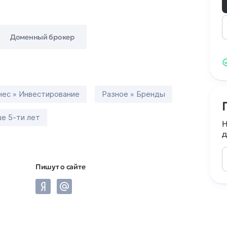
Доменный брокер
нес » Инвестирование
Разное » Бренды
е 5-ти лет
Н
д
Пишут о сайте