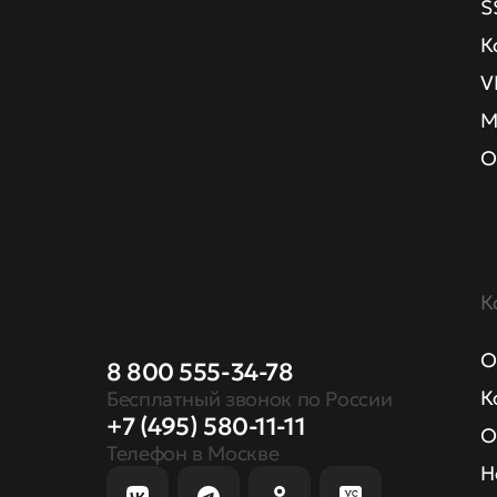
S
К
V
М
О
К
О
8 800 555-34-78
К
Бесплатный звонок по России
+7 (495) 580-11-11
О
Телефон в Москве
Н