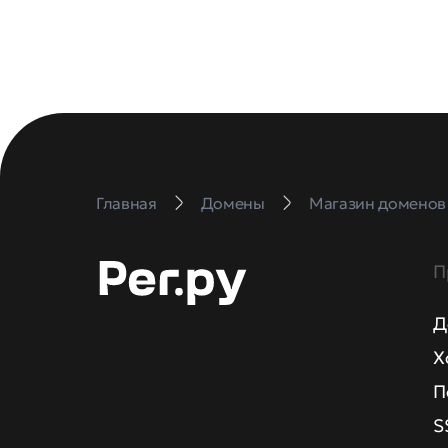
Главная
Домены
Магазин доменов
П
Д
Х
П
S