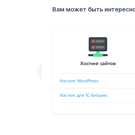
Вам может быть интересн
ртификаты
Хостинг сайтов
сертификат
Хостинг WordPress
 GlobalSign
Хостинг для 1C-Битрикс