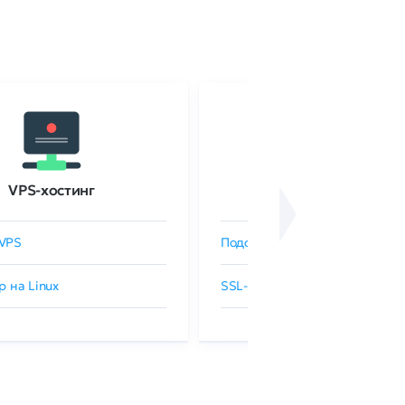
VPS-хостинг
SSL-сертификаты
VPS
Подобрать SSL-сертификат
р на Linux
SSL-сертификаты GlobalSign