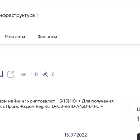
нфраструктура
Мои лоты
Финансы
u
118
0
вой майнинг криптовалют +5/15(110) + Для получения
есь Промо-Кодом Reg.Ru: D4C8-961D-A42D-64FC +
Ц
15.07.2022