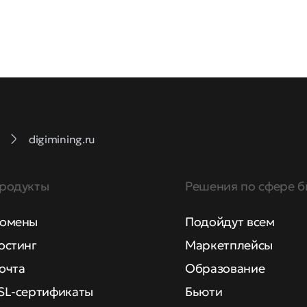
digimining.ru
родукты
Решения по сфере б
омены
Подойдут всем
остинг
Маркетплейсы
очта
Образование
SL-сертификаты
Бьюти