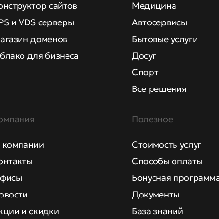
онструктор сайтов
Медицина
PS и VDS серверы
Автосервисы
агазин доменов
Бытовые услуги
блако для бизнеса
Досуг
Спорт
Все решения
омпания
Полезное
 компании
Стоимость услуг
онтакты
Способы оплаты
фисы
Бонусная программ
овости
Документы
кции и скидки
База знаний