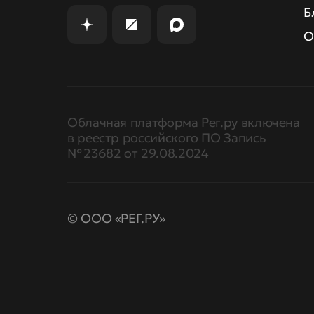
Б
О
Облачная платформа Рег.ру включена
в реестр российского ПО Запись
№ 23682 от 29.08.2024
© ООО «РЕГ.РУ»