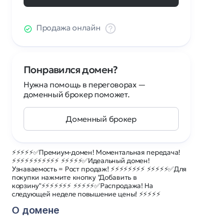
Продажа онлайн
Понравился домен?
Нужна помощь в переговорах —
доменный брокер поможет.
Доменный брокер
⚡⚡⚡⚡⚡✅Премиум-домен! Моментальная передача!
⚡⚡⚡⚡⚡⚡⚡⚡⚡⚡⚡ ⚡⚡⚡⚡⚡✅Идеальный домен!
Узнаваемость = Рост продаж! ⚡⚡⚡⚡⚡⚡⚡⚡ ⚡⚡⚡⚡⚡✅Для
покупки нажмите кнопку "Добавить в
корзину"⚡⚡⚡⚡⚡⚡⚡ ⚡⚡⚡⚡⚡✅Распродажа! На
следующей неделе повышение цены! ⚡⚡⚡⚡⚡
О домене