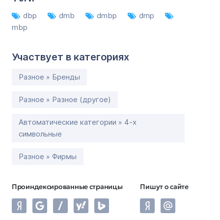
dbp
dmb
dmbp
dmp
mbp
Участвует в категориях
Разное » Бренды
Разное » Разное (другое)
Автоматические категории » 4-х
символьные
Разное » Фирмы
Проиндексированные страницы
Пишут о сайте