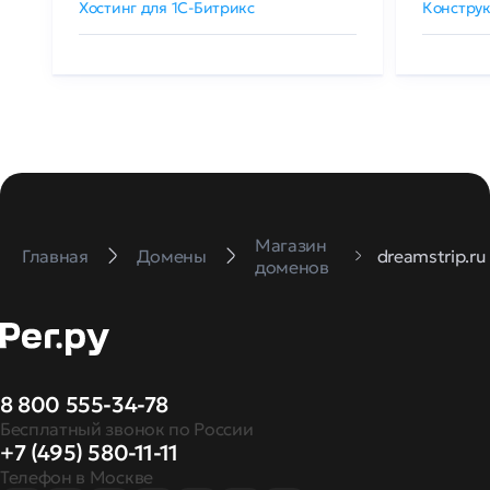
Хостинг для 1C-Битрикс
Конструк
Магазин
Главная
Домены
dreamstrip.ru
доменов
8 800 555-34-78
Бесплатный звонок по России
+7 (495) 580-11-11
Телефон в Москве