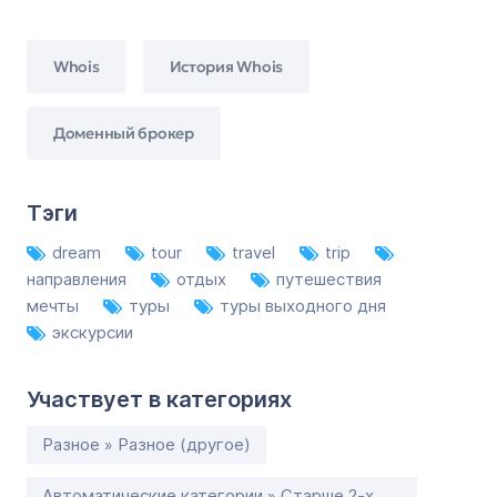
Whois
История Whois
Доменный брокер
Тэги
dream
tour
travel
trip
направления
отдых
путешествия
мечты
туры
туры выходного дня
экскурсии
Участвует в категориях
Разное » Разное (другое)
Автоматические категории » Старше 2-х