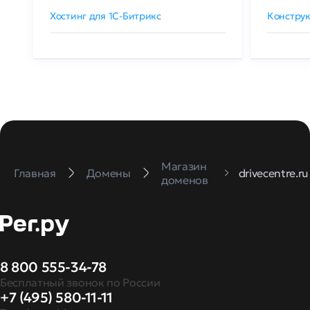
Хостинг для 1C-Битрикс
Конструк
Магазин
Главная
Домены
drivecentre.ru
доменов
8 800 555-34-78
Бесплатный звонок по России
+7 (495) 580-11-11