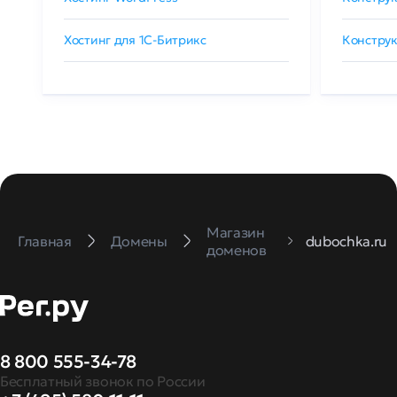
Хостинг для 1C-Битрикс
Конструк
Магазин
Главная
Домены
dubochka.ru
доменов
8 800 555-34-78
Бесплатный звонок по России