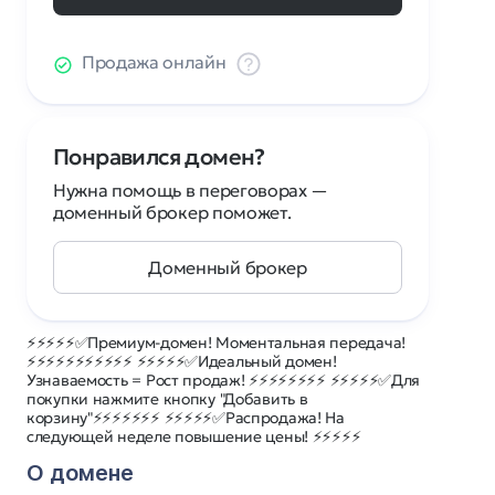
Продажа онлайн
Понравился домен?
Нужна помощь в переговорах —
доменный брокер поможет.
Доменный брокер
⚡⚡⚡⚡⚡✅Премиум-домен! Моментальная передача!
⚡⚡⚡⚡⚡⚡⚡⚡⚡⚡⚡ ⚡⚡⚡⚡⚡✅Идеальный домен!
Узнаваемость = Рост продаж! ⚡⚡⚡⚡⚡⚡⚡⚡ ⚡⚡⚡⚡⚡✅Для
покупки нажмите кнопку "Добавить в
корзину"⚡⚡⚡⚡⚡⚡⚡ ⚡⚡⚡⚡⚡✅Распродажа! На
следующей неделе повышение цены! ⚡⚡⚡⚡⚡
О домене