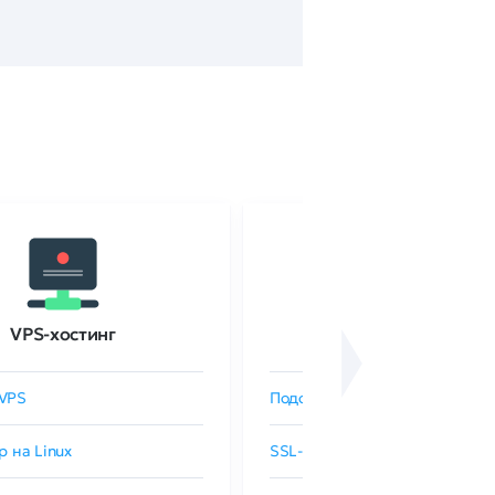
VPS-хостинг
SSL-сертификаты
VPS
Подобрать SSL-сертификат
р на Linux
SSL-сертификаты GlobalSign