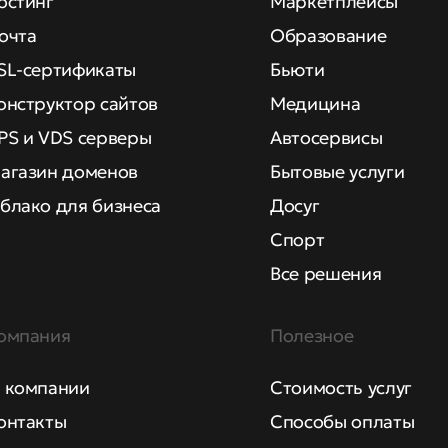
остинг
Маркетплейсы
очта
Образование
SL-сертификаты
Бьюти
онструктор сайтов
Медицина
PS и VDS серверы
Автосервисы
агазин доменов
Бытовые услуги
блако для бизнеса
Досуг
Спорт
Все решения
омпания
Полезное
 компании
Стоимость услуг
онтакты
Способы оплаты