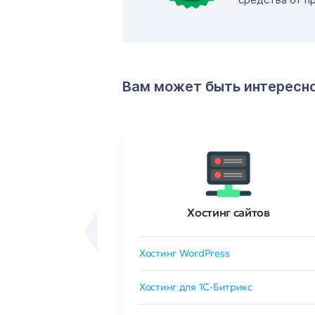
Вам может быть интересн
ртификаты
Хостинг сайтов
сертификат
Хостинг WordPress
 GlobalSign
Хостинг для 1C-Битрикс