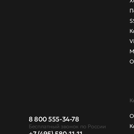
Х
П
S
К
V
М
О
К
О
8 800 555-34-78
К
Бесплатный звонок по России
+7 (495) 580-11-11