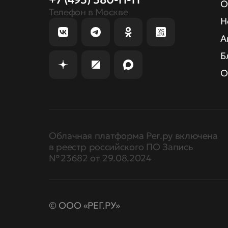
О
Телефон в Москве
Н
А
Б
О
Облачная платформа Рег.ру включена
в реестр российского ПО Запись
№ 23682 от 29.08.2024
© ООО «РЕГ.РУ»