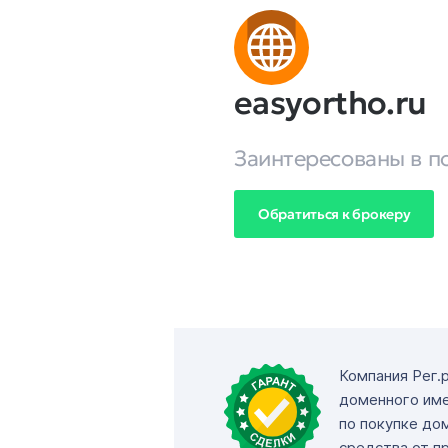
easyortho.ru
Заинтересованы в п
Обратиться к брокеру
Компания Рег.
доменного име
по покупке до
средства от п