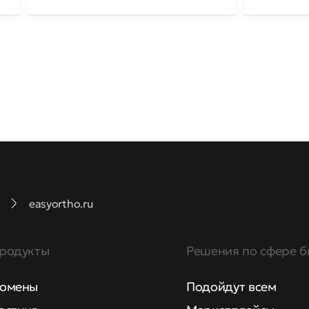
easyortho.ru
родукты
Решения по сфере б
омены
Подойдут всем