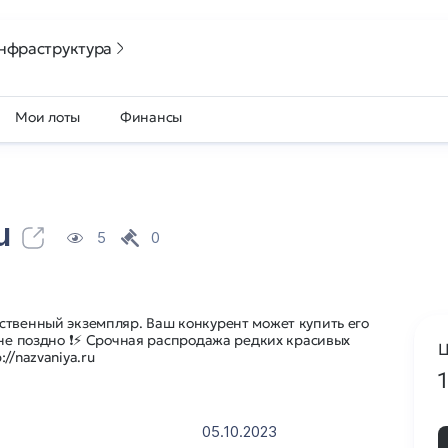
нфраструктура
Мои лоты
Финансы
u
5
0
ственный экземпляр. Ваш конкурент может купить его
 не поздно ❗⚡ Срочная распродажа редких красивых
Ц
//nazvaniya.ru
05.10.2023