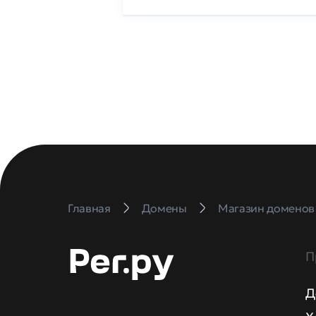
Главная
Домены
Магазин доменов
П
Д