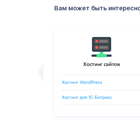
Вам может быть интересн
ртификаты
Хостинг сайтов
сертификат
Хостинг WordPress
 GlobalSign
Хостинг для 1C-Битрикс