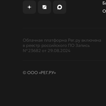
Б
О
Облачная платформа Рег.ру включена
в реестр российского ПО Запись
№ 23682 от 29.08.2024
© ООО «РЕГ.РУ»