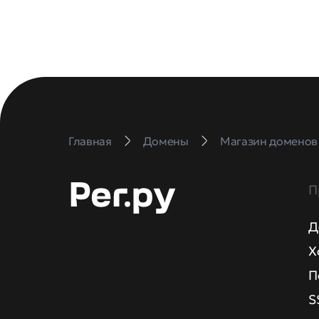
Главная
Домены
Магазин доменов
П
Д
Х
П
S