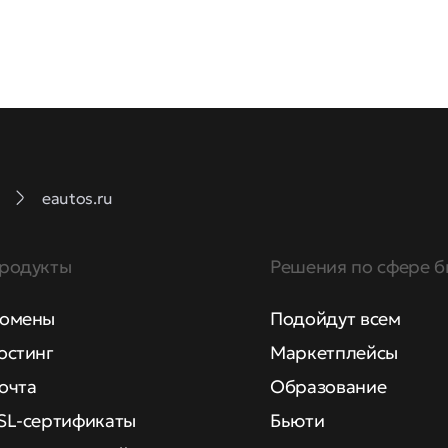
eautos.ru
родукты
Решения по сфере б
омены
Подойдут всем
остинг
Маркетплейсы
очта
Образование
SL-сертификаты
Бьюти