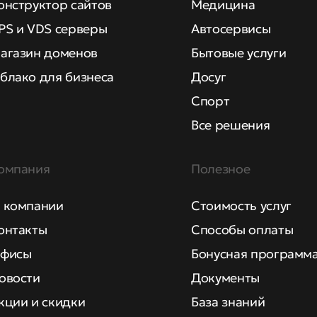
онструктор сайтов
Медицина
PS и VDS серверы
Автосервисы
агазин доменов
Бытовые услуги
блако для бизнеса
Досуг
Спорт
Все решения
омпания
Полезное
 компании
Стоимость услуг
онтакты
Способы оплаты
фисы
Бонусная программ
овости
Документы
кции и скидки
База знаний