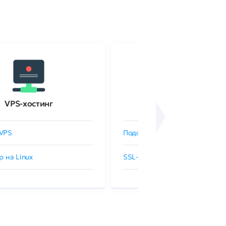
VPS-хостинг
SSL-сертификаты
VPS
Подобрать SSL-сертификат
р на Linux
SSL-сертификаты GlobalSign