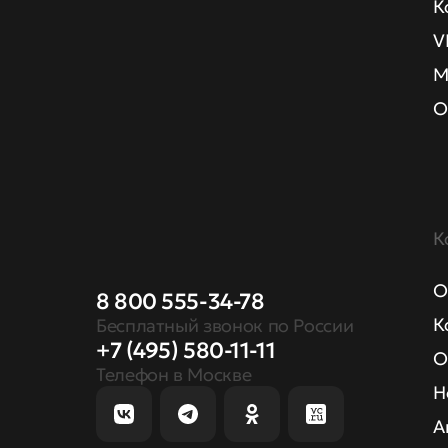
К
V
М
О
К
О
8 800 555-34-78
К
Бесплатный звонок по России
+7 (495) 580-11-11
О
Телефон в Москве
Н
А