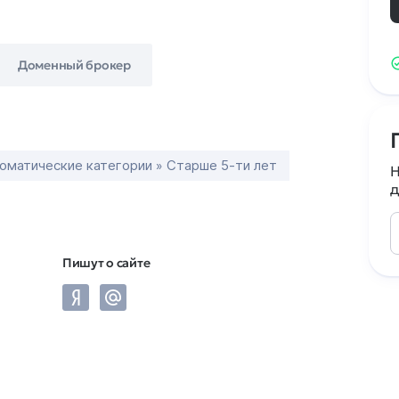
Доменный брокер
оматические категории » Старше 5-ти лет
Н
д
Пишут о сайте