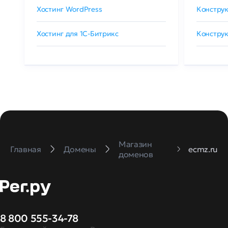
Хостинг WordPress
Конструк
Хостинг для 1C-Битрикс
Конструк
Магазин
Главная
Домены
ecmz.ru
доменов
8 800 555-34-78