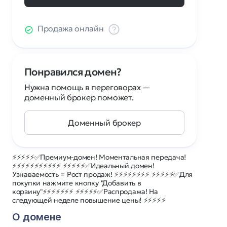
Продажа онлайн
Понравился домен?
Нужна помощь в переговорах —
доменный брокер поможет.
Доменный брокер
⚡⚡⚡⚡⚡✅Премиум-домен! Моментальная передача!
⚡⚡⚡⚡⚡⚡⚡⚡⚡⚡⚡ ⚡⚡⚡⚡⚡✅Идеальный домен!
Узнаваемость = Рост продаж! ⚡⚡⚡⚡⚡⚡⚡⚡ ⚡⚡⚡⚡⚡✅Для
покупки нажмите кнопку "Добавить в
корзину"⚡⚡⚡⚡⚡⚡⚡ ⚡⚡⚡⚡⚡✅Распродажа! На
следующей неделе повышение цены! ⚡⚡⚡⚡⚡
О домене