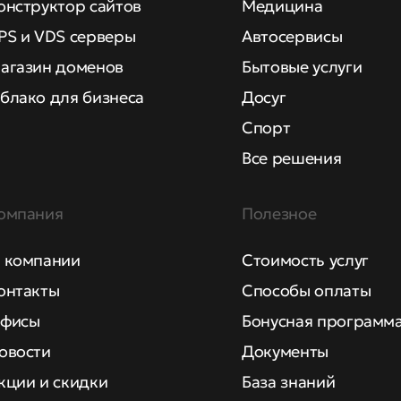
онструктор сайтов
Медицина
PS и VDS серверы
Автосервисы
агазин доменов
Бытовые услуги
блако для бизнеса
Досуг
Спорт
Все решения
омпания
Полезное
 компании
Стоимость услуг
онтакты
Способы оплаты
фисы
Бонусная программ
овости
Документы
кции и скидки
База знаний