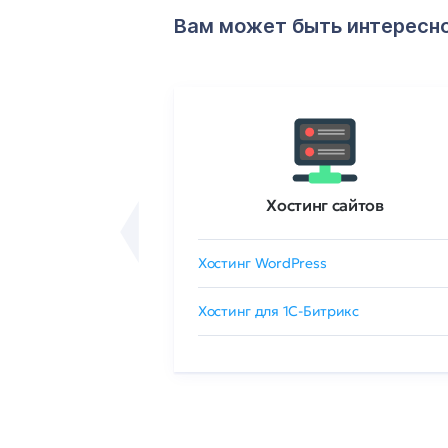
Вам может быть интересн
ртификаты
Хостинг сайтов
сертификат
Хостинг WordPress
 GlobalSign
Хостинг для 1C-Битрикс