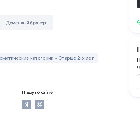
Доменный брокер
оматические категории » Старше 2-х лет
Н
д
Пишут о сайте