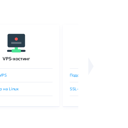
VPS-хостинг
SSL-сертификаты
VPS
Подобрать SSL-сертификат
р на Linux
SSL-сертификаты GlobalSign