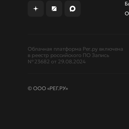
Б
О
Облачная платформа Рег.ру включена
в реестр российского ПО Запись
№ 23682 от 29.08.2024
© ООО «РЕГ.РУ»