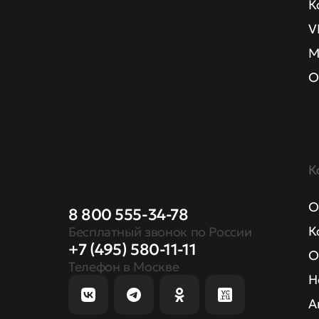
К
V
М
О
К
О
8 800 555-34-78
К
Бесплатный звонок по России
+7 (495) 580-11-11
О
Телефон в Москве
Н
А