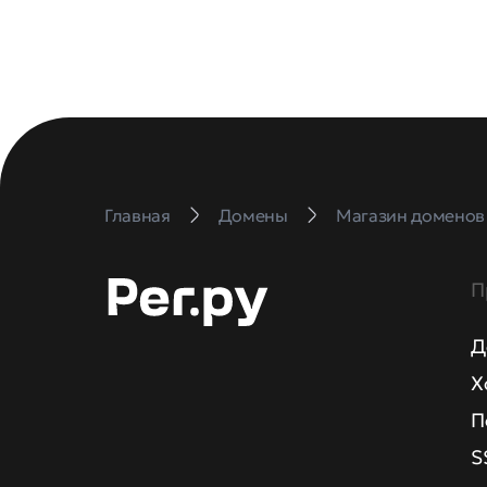
Главная
Домены
Магазин доменов
П
Д
Х
П
S