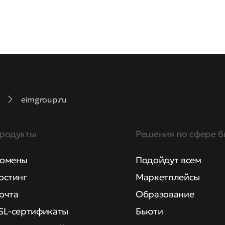
eimgroup.ru
родукты
Решения по сфере б
омены
Подойдут всем
остинг
Маркетплейсы
очта
Образование
SL-сертификаты
Бьюти