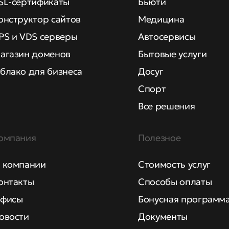
SL-сертификаты
Бьюти
онструктор сайтов
Медицина
PS и VDS серверы
Автосервисы
агазин доменов
Бытовые услуги
блако для бизнеса
Досуг
Спорт
Все решения
омпания
Полезное
 компании
Стоимость услуг
онтакты
Способы оплаты
фисы
Бонусная программ
овости
Документы