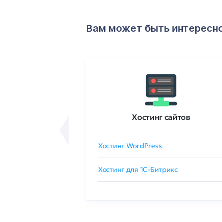
Вам может быть интересн
ртификаты
Хостинг сайтов
сертификат
Хостинг WordPress
 GlobalSign
Хостинг для 1C-Битрикс