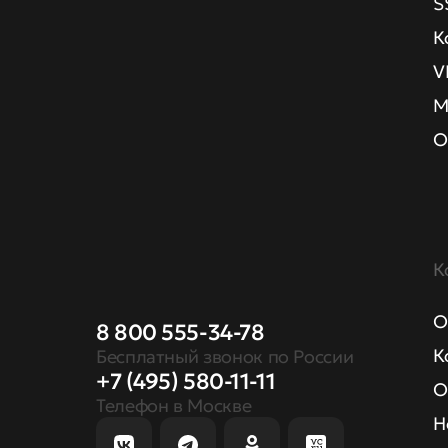
S
К
V
М
О
К
О
8 800 555-34-78
К
Бесплатный звонок по России
+7 (495) 580-11-11
О
Телефон в Москве
Н