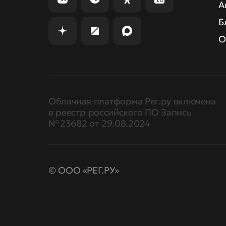
А
Б
О
Облачная платформа Рег.ру включена
в реестр российского ПО Запись
№ 23682 от 29.08.2024
© ООО «РЕГ.РУ»