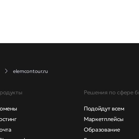
elemcontour.ru
родукты
Решения по сфере б
омены
Подойдут всем
остинг
Маркетплейсы
очта
Образование