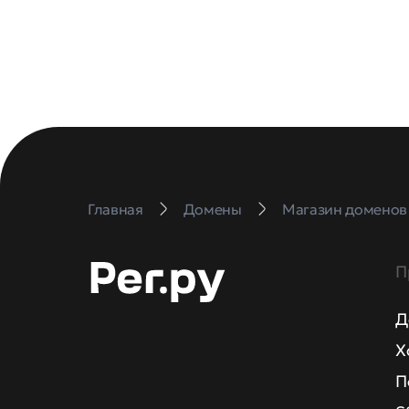
Главная
Домены
Магазин доменов
П
Д
Х
П