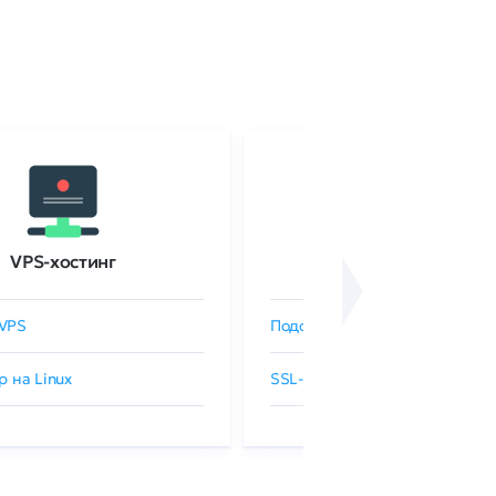
VPS-хостинг
SSL-сертификаты
VPS
Подобрать SSL-сертификат
р на Linux
SSL-сертификаты GlobalSign