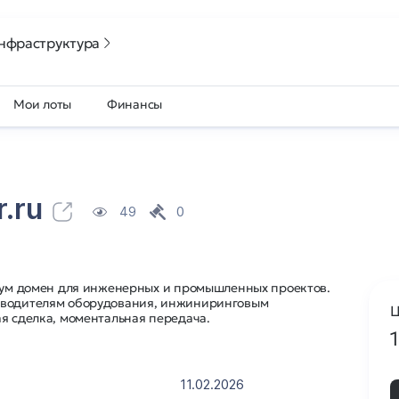
нфраструктура
Мои лоты
Финансы
.ru
49
0
миум домен для инженерных и промышленных проектов.
зводителям оборудования, инжиниринговым
Ц
я сделка, моментальная передача.
11.02.2026