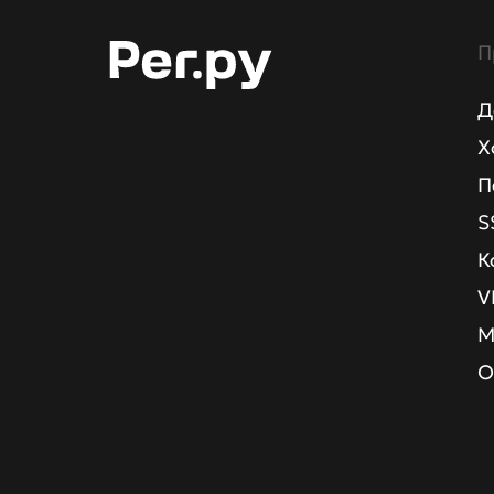
П
Д
Х
П
S
К
V
М
О