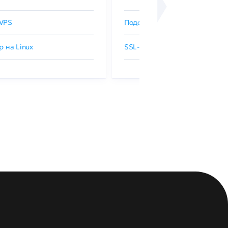
VPS
Подобрать SSL-сертификат
р на Linux
SSL-сертификаты GlobalSign