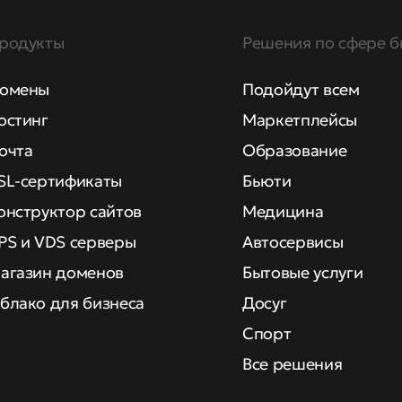
родукты
Решения по сфере б
омены
Подойдут всем
остинг
Маркетплейсы
очта
Образование
SL-сертификаты
Бьюти
онструктор сайтов
Медицина
PS и VDS серверы
Автосервисы
агазин доменов
Бытовые услуги
блако для бизнеса
Досуг
Спорт
Все решения