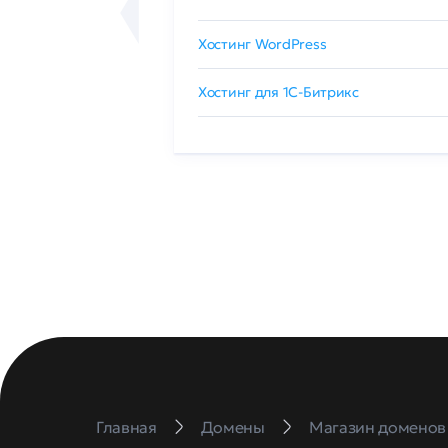
сертификат
Хостинг WordPress
 GlobalSign
Хостинг для 1C-Битрикс
Главная
Домены
Магазин доменов