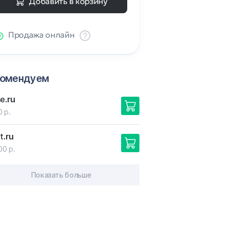
Добавить в корзину
Продажа онлайн
комендуем
se
.ru
0 р.
et
.ru
00 р.
Показать больше