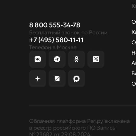
К
О
8 800 555-34-78
К
Бесплатный звонок по России
+7 (495) 580-11-11
О
Телефон в Москве
Н
А
Б
О
Облачная платформа Рег.ру включена
в реестр российского ПО Запись
№ 23682 от 29.08.2024