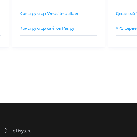
Конструктор Website builder
Дешевый 
Конструктор сайтов Рег.ру
VPS серве
ellisys.ru