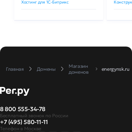
Хостинг для 1C-Битрикс
Конструк
Магазин
Главная
Домены
energynsk.ru
доменов
8 800 555-34-78
Бесплатный звонок по России
+7 (495) 580-11-11
Телефон в Москве