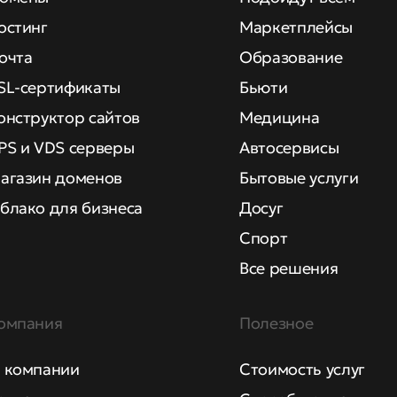
остинг
Маркетплейсы
очта
Образование
SL-сертификаты
Бьюти
онструктор сайтов
Медицина
PS и VDS серверы
Автосервисы
агазин доменов
Бытовые услуги
блако для бизнеса
Досуг
Спорт
Все решения
омпания
Полезное
 компании
Стоимость услуг