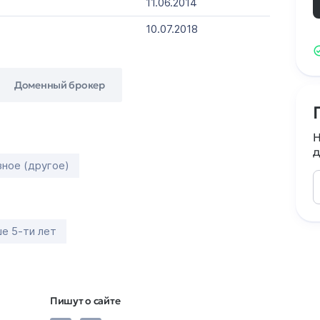
11.06.2014
10.07.2018
Доменный брокер
Н
д
зное (другое)
е 5-ти лет
Пишут о сайте