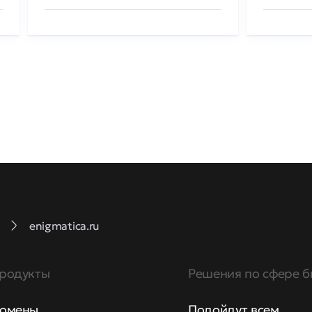
enigmatica.ru
родукты
Решения по сфере б
омены
Подойдут всем