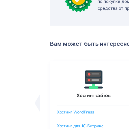
по покупке до
средства от п
Вам может быть интересн
ртификаты
Хостинг сайтов
сертификат
Хостинг WordPress
 GlobalSign
Хостинг для 1C-Битрикс