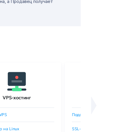
на, а Продавец получает
VPS-хостинг
SSL-сертификаты
VPS
Подобрать SSL-сертификат
р на Linux
SSL-сертификаты GlobalSign