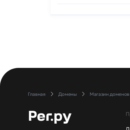
Главная
Домены
Магазин доменов
П
Д