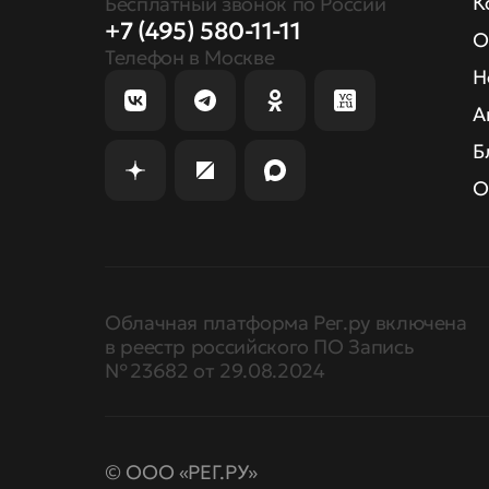
К
Бесплатный звонок по России
+7 (495) 580-11-11
О
Телефон в Москве
Н
А
Б
О
Облачная платформа Рег.ру включена
в реестр российского ПО Запись
№ 23682 от 29.08.2024
© ООО «РЕГ.РУ»