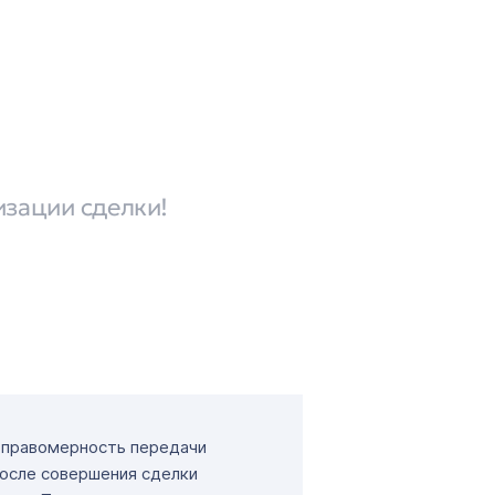
изации сделки!
т правомерность передачи
После совершения сделки