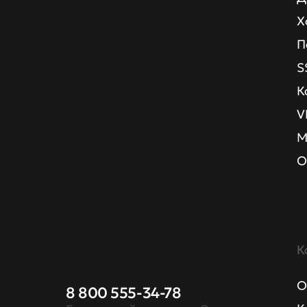
Х
П
S
К
V
М
О
К
О
8 800 555-34-78