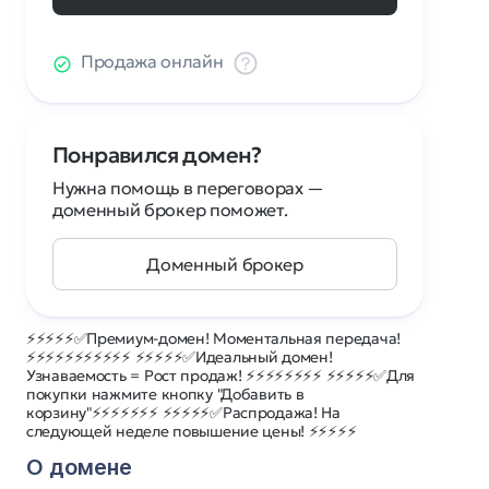
Продажа онлайн
Понравился домен?
Нужна помощь в переговорах —
доменный брокер поможет.
Доменный брокер
⚡⚡⚡⚡⚡✅Премиум-домен! Моментальная передача!
⚡⚡⚡⚡⚡⚡⚡⚡⚡⚡⚡ ⚡⚡⚡⚡⚡✅Идеальный домен!
Узнаваемость = Рост продаж! ⚡⚡⚡⚡⚡⚡⚡⚡ ⚡⚡⚡⚡⚡✅Для
покупки нажмите кнопку "Добавить в
корзину"⚡⚡⚡⚡⚡⚡⚡ ⚡⚡⚡⚡⚡✅Распродажа! На
следующей неделе повышение цены! ⚡⚡⚡⚡⚡
О домене